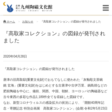
ホーム
お知らせ
『髙取家コレクション』の図録が発刊されました
『髙取家コレクション』の図録が発刊され
ました
2020年04月28日
『髙取家コレクション』の図録が発刊されました
唐津の旧髙取邸(重要文化財)でおもてなしに使われた「灰釉彫文茶碗
銘 玄海」(重要文化財)をはじめとする古唐津や古伊万里、鍋島焼などの
肥前陶磁を中心に、備前、関西、中国、朝鮮、ヨーロッパの陶磁器など
古今東西の多彩な作品1,189件全てを収録した図録です。
なお、新型コロナウィルスの感染拡大の状況により、「開館40周年記
念・寄贈記念 特別企画展 髙取家コレクション」(会期:令和2年5月23日