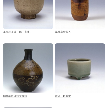
藁灰釉茶碗 銘「玄峯」
褐釉肩衝茶入
飴釉櫛目波頭文大瓶
青磁三足香炉