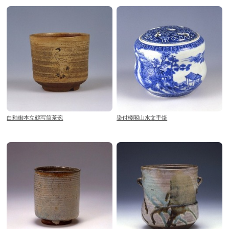
白釉御本立鶴写筒茶碗
染付楼閣山水文手焙