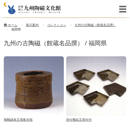
ホーム
展示案内
コレクション
九州の古陶磁（館蔵名品撰）
福岡県
九州の古陶磁（館蔵名品撰） / 福岡県
褐釉線条文肩衝水指
掛分釉結文形向付