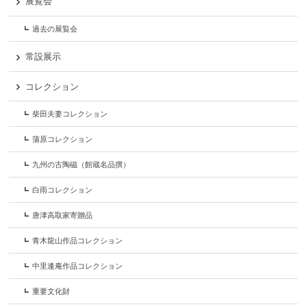
展覧会
過去の展覧会
常設展示
コレクション
柴田夫妻コレクション
蒲原コレクション
九州の古陶磁（館蔵名品撰）
白雨コレクション
唐津高取家寄贈品
青木龍山作品コレクション
中里逢庵作品コレクション
重要文化財