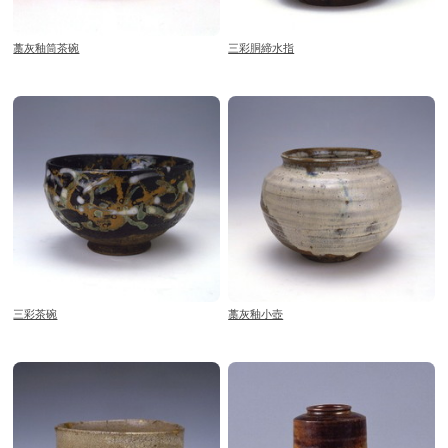
藁灰釉筒茶碗
三彩胴締水指
三彩茶碗
藁灰釉小壺