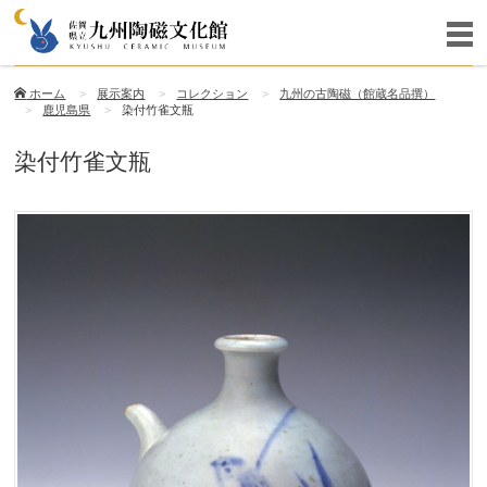
ホーム
展示案内
コレクション
九州の古陶磁（館蔵名品撰）
鹿児島県
染付竹雀文瓶
染付竹雀文瓶