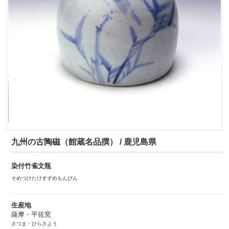
九州の古陶磁（館蔵名品撰） / 鹿児島県
染付竹雀文瓶
そめつけたけすずめもんびん
生産地
薩摩・平佐窯
さつま・ひらさよう