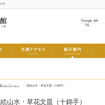
ook
家コレクション
色絵山水・草花文皿（十錦手）
色絵山水・草花文皿（十錦手）