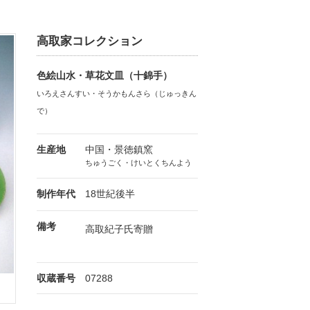
高取家コレクション
色絵山水・草花文皿（十錦手）
いろえさんすい・そうかもんさら（じゅっきん
で）
生産地
中国・景徳鎮窯
ちゅうごく・けいとくちんよう
制作年代
18世紀後半
備考
高取紀子氏寄贈
収蔵番号
07288