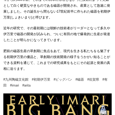
として白く硬質なやきものである磁器が開発され、産業として急速に発
展しました。その誕生から間もない17世紀前半に作られた磁器を初期伊
万里(しょきいまり)と呼びます。
近年の研究で、その最初期には朝鮮の技術者がリーダーとなって多久や
伊万里で磁器の開発が試みられ、ついに有田の地で爆発的に生産が発達
したことが明らかになってきています。
肥前の磁器生産の草創期に焦点をあて、現代を生きる私たちをも魅了す
る初期伊万里の優品と、草創期の技術開発の様子をうかがい知ることが
できる資料を通じて、これまでの研究成果をもとにその起源と発展の真
相に迫ります。
#九州陶磁文化館 #初期伊万里 #ビッグバン #磁器 #佐賀県 #有
田 #imari #arita