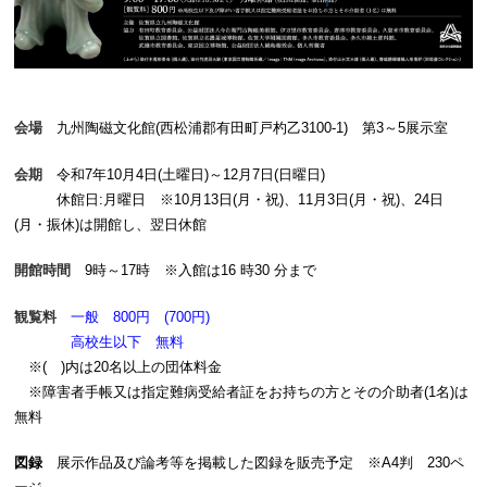
会場
九州陶磁文化館(西松浦郡有田町戸杓乙3100-1) 第3～5展示室
会期
令和7年10月4日(土曜日)～12月7日(日曜日)
休館日:月曜日 ※10月13日(月・祝)、11月3日(月・祝)、24日
(月・振休)は開館し、翌日休館
開館時間
9時～17時 ※入館は16 時30 分まで
観覧料
一般 800円 (700円)
高校生以下 無料
※( )内は20名以上の団体料金
※障害者手帳又は指定難病受給者証をお持ちの方とその介助者(1名)は
無料
図録
展示作品及び論考等を掲載した図録を販売予定 ※A4判 230ペ