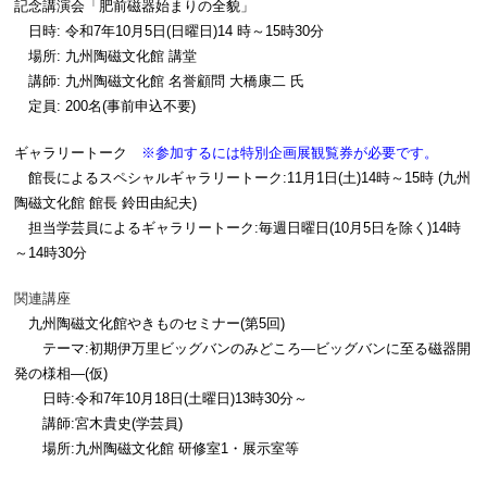
記念講演会「肥前磁器始まりの全貌」
日時: 令和7年10月5日(日曜日)14 時～15時30分
場所: 九州陶磁文化館 講堂
講師:
九州陶磁文化館 名誉顧問
大橋康二 氏
定員: 200名(事前申込不要)
ギャラリートーク
※参加するには特別企画展観覧券が必要です。
館長によるスペシャルギャラリートーク:11月1日(土)14時～15時 (九州
陶磁文化館 館長 鈴田由紀夫)
担当学芸員によるギャラリートーク:毎週日曜日(10月5日を除く)14時
～14時30分
関連講座
九州陶磁文化館やきものセミナー(第5回)
テーマ:初期伊万里ビッグバンのみどころ―ビッグバンに至る磁器開
発の様相―(仮)
日時:令和7年10月18日(土曜日)13時30分～
講師:宮木貴史(学芸員)
場所:九州陶磁文化館 研修室1・展示室等