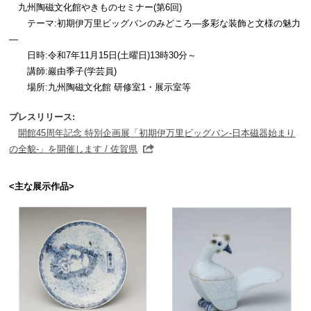
九州陶磁文化館やきものセミナー(第6回)
テーマ:
初
期伊万里ビッグバンのみどころ―多彩な装飾と文様の魅力
―
日時:令和7年11月15日(土曜日)13時30分～
講師:巖由季子(学芸員)
場所:九州陶磁文化館 研修室1・展示室等
プレスリリース:
開館45周年記念 特別企画展「初期伊万里ビッグバン-日本磁器始まり
の全貌-」を開催します / 佐賀県
<主な展示作品>