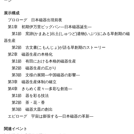
ージ
展示構成
プロローグ 日本磁器出現前夜
第1章 初期伊万里ビッグバン―日本磁器誕生―
第1節 窯跡(かまあと)出土(しゅつど)遺物(いぶつ)にみる草創期の磁
器生産
第2節 古文書(こもんじょ)が語る草創期のストーリー
第2章 磁器生産の本格化
第1節 有田における本格的磁器生産
第2節 磁器生産の広がり
第3節 文様の展開―中国磁器の影響―
第3章 磁器生産体制の確立
第4章 きらめく星々―多彩な創造―
第1節 器を彩る技法
第2節 茶・花・香
第3節 磁器大皿の創出
エピローグ 宇宙は膨張する―日本磁器の革新―
関連イベント