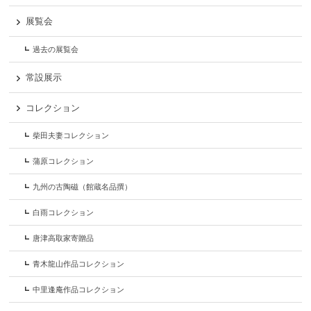
展覧会
過去の展覧会
常設展示
コレクション
柴田夫妻コレクション
蒲原コレクション
九州の古陶磁（館蔵名品撰）
白雨コレクション
唐津高取家寄贈品
青木龍山作品コレクション
中里逢庵作品コレクション