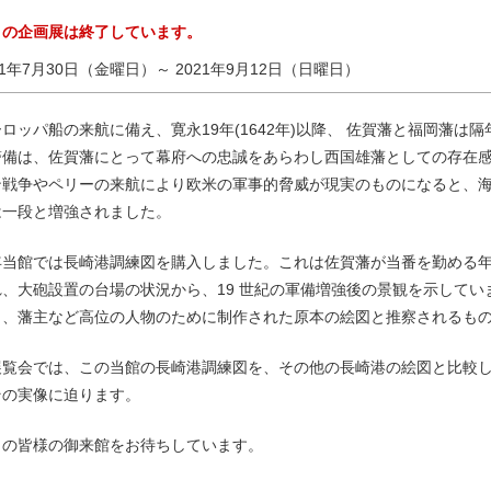
この企画展は終了しています。
21年7月30日（金曜日）
～ 2021年9月12日（日曜日）
ロッパ船の来航に備え、寛永19年(1642年)以降、 佐賀藩と福岡藩
警備は、佐賀藩にとって幕府への忠誠をあらわし西国雄藩としての存在感
ン戦争やペリーの来航により欧米の軍事的脅威が現実のものになると、海
は一段と増強されました。
年当館では長崎港調練図を購入しました。これは佐賀藩が当番を勤める
れ、大砲設置の台場の状況から、19 世紀の軍備増強後の景観を示してい
ら、藩主など高位の人物のために制作された原本の絵図と推察されるも
展覧会では、この当館の長崎港調練図を、その他の長崎港の絵図と比較し
その実像に迫ります。
くの皆様の御来館をお待ちしています。