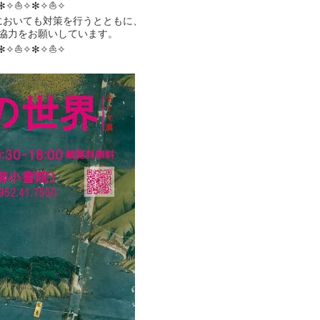
✻✧⛵✧✻✧⛵✧
においても対策を行うとともに、
協力をお願いしています。
✻✧⛵✧✻✧⛵✧