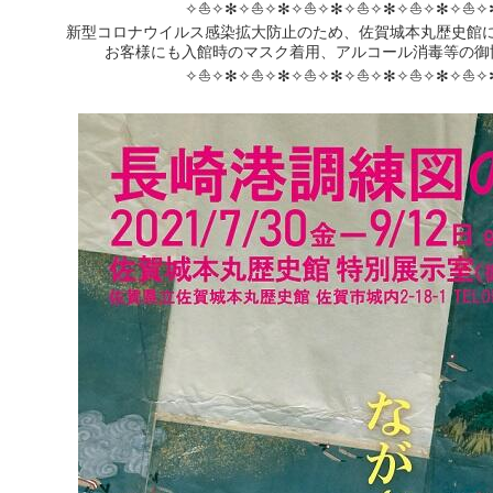
✧⛵✧✻✧⛵✧✻✧⛵✧✻✧⛵✧✻✧⛵✧✻✧⛵✧
新型コロナウイルス感染拡大防止のため、佐賀城本丸歴史館
お客様にも入館時のマスク着用、アルコール消毒等の御
✧⛵✧✻✧⛵✧✻✧⛵✧✻✧⛵✧✻✧⛵✧✻✧⛵✧