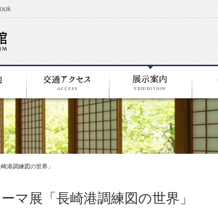
ook
長崎港調練図の世界」
テーマ展「長崎港調練図の世界」