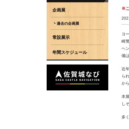
※
企画展
20
過去の企画展
ヨー
常設展示
崎
ヘ
年間スケジュール
備
近
ら
か
本
し
多