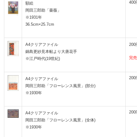
400
額絵
岡田三郎助「薔薇」
※1931年
36.5cm×25.7cm
A4クリアファイル
200
鍋島更紗見本帖より大唐花手
完売
※江戸時代(19世紀)
200
A4クリアファイル
岡田三郎助「フローレンス風景」(部分)
※1930年
200
A4クリア
ファイル
岡田三郎助「フローレンス風景」
(全体
)
※1930年