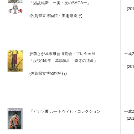
「温故維新 ー美・技のSAGAー」
(201
(佐賀県立博物館・美術館発行)
肥前さが幕末維新博覧会・プレ企画展
平成2
「没後150年 草場佩川 奇才の遺産」
(201
(佐賀県立博物館発行)
「ピカソ展 ルートヴィヒ・コレクション」
平成2
(201