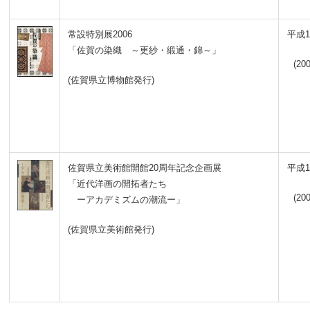
常設特別展2006
平成1
「佐賀の染織 ～更紗・緞通・錦～」
(200
(佐賀県立博物館発行)
佐賀県立美術館開館20周年記念企画展
平成1
「近代洋画の開拓者たち
(200
ーアカデミズムの潮流ー」
(佐賀県立美術館発行)