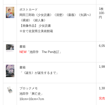
1
ポストカード
100
岡田三郎助《少女読書》《清楚》《薔薇》《矢調べ》
円
《裸婦》《婦人像》
【画像作品】 少女読書
※全て佐賀県立美術館蔵
6,0
書籍
NEW
「池田学 The Pen改訂」
1,9
書籍
「《誕生》が誕生するまで」
ブロックメモ
1,3
池田学「興亡史」
完売
10cm×10cm×7cm