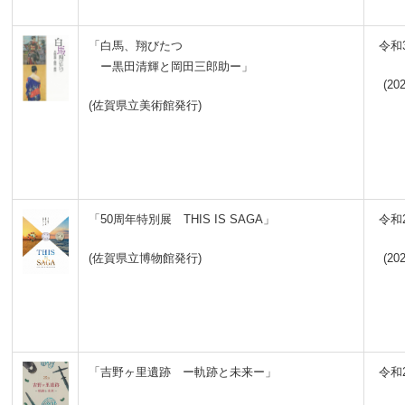
「白馬、翔びたつ
令和
ー黒田清輝と岡田三郎助ー」
(202
(佐賀県立美術館発行)
「50周年特別展 THIS IS SAGA」
令和
(佐賀県立博物館発行)
(202
「吉野ヶ里遺跡 ー軌跡と未来ー」
令和