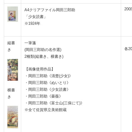
200
A4
クリアファイル
岡田三郎助
「少女読書」
※1924年
縦書
一筆箋
各2
き
(岡田三郎助の名作選)
2種類(縦書き、横書き)
【画像使用作品】
・岡田三郎助《清楚(少女)》
・岡田三郎助《ぬいとり》
・岡田三郎助《少女読書》
横書
・岡田三郎助《薔薇》
き
・岡田三郎助《富士山(三保にて)》
※全て佐賀県立美術館蔵