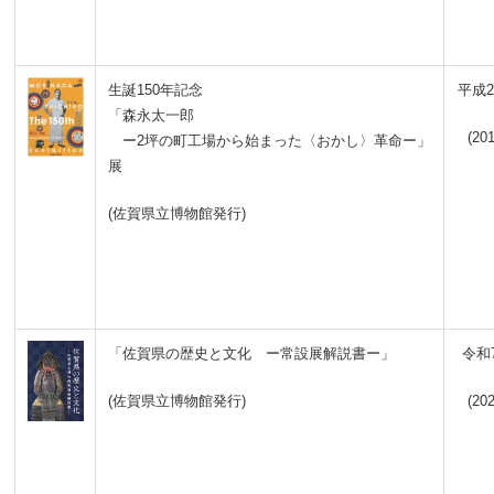
生誕150年記念
平成2
「森永太一郎
(201
ー2坪の町工場から始まった〈おかし〉革命ー」
展
(佐賀県立博物館発行)
「佐賀県の歴史と文化 ー常設展解説書ー」
令和
(佐賀県立博物館発行)
(202