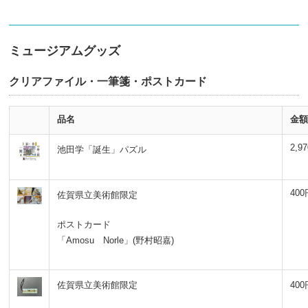
ミュージアムグッズ
クリアファイル・一筆箋・ポストカード
品名
金額
2,9
池田学「誕生」パズル
400
佐賀県立美術館限定
ポストカード
「Amosu Norle」(野村昭嘉)
佐賀県立美術館限定
400