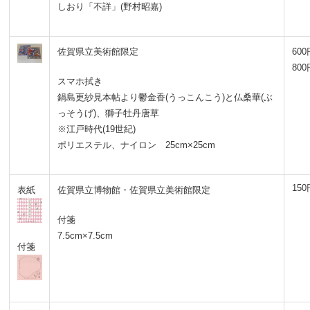
しおり「不詳」(野村昭嘉)
佐賀県立美術館限定
600
800
スマホ拭き
鍋島更紗見本帖より鬱金香(うっこんこう)と仏桑華(ぶ
っそうげ)、獅子牡丹唐草
※江戸時代(19世紀)
ポリエステル、ナイロン 25cm×25cm
150
表紙
佐賀県立博物館・佐賀県立美術館限定
付箋
7.5cm×7.5cm
付箋