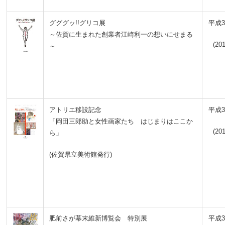
グググッ!!グリコ展
平成3
～佐賀に生まれた創業者江崎利一の想いにせまる
(201
～
アトリエ移設記念
平成3
「岡田三郎助と女性画家たち はじまりはここか
(201
ら」
(佐賀県立美術館発行)
肥前さが幕末維新博覧会 特別展
平成3