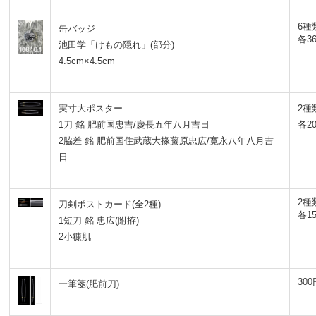
6種
缶バッジ
各3
池田学「けもの隠れ」(部分)
4.5cm×4.5cm
実寸大ポスター
2種
1刀 銘 肥前国忠吉/慶長五年八月吉日
各2
2脇差 銘 肥前国住武蔵大掾藤原忠広/寛永八年八月吉
日
2種
刀剣ポストカード(全2種)
各1
1短刀 銘 忠広(附拵)
2小糠肌
300
一筆箋(肥前刀)