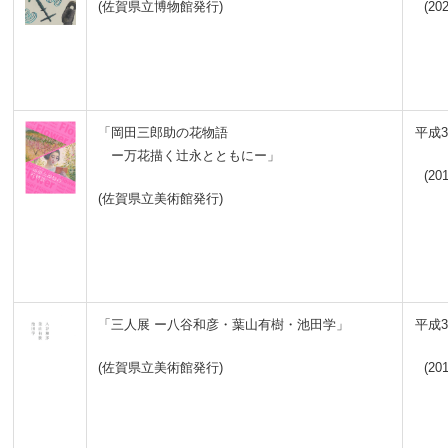
(佐賀県立博物館発行)
(202
「岡田三郎助の花物語
平成3
ー万花描く辻永とともにー」
(201
(佐賀県立美術館発行)
「三人展 ー八谷和彦・葉山有樹・池田学」
平成3
(佐賀県立美術館発行)
(201