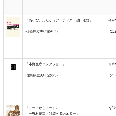
「あそび、たたかうアーティスト池田龍雄」
令和
(佐賀県立美術館発行)
(202
「本野克彦コレクション」
令和
(佐賀県立美術館発行)
(202
「ノートからアートに
令和
ー野村昭嘉・26歳の脳内地図ー」