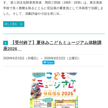
す。 第１回文化勲章受章者、岡田三郎助（1869－1939）は、東京美術
学校で長く教鞭を執るとともに官設展の審査員として洋画壇で活躍しま
した。そして、演劇評論や小説を世に出...
詳しく見る
【受付終了】夏休みこどもミュージアム体験講
座2026
2026年6月15日（月曜日）
～ 2026年8月22日（土曜日）
Tweet