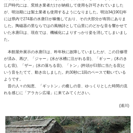
江戸時代には、窯焼き業者だけが納税して使用を許可されていました
が、明治期には製土業者も使用するようになりました。明治34(1901)年
には県内で274基の水唐臼が稼働しており、その大部分が有田にありま
した。陶磁器の里ならではの風物詩として山里にのどかな音を響かせて
いた水唐臼は、現在では、機械化によりすっかり姿を消してしまいまし
た。
本館屋外展示の水唐臼は、昨年秋に故障していましたが、この日修理
が済み、再び、「ジャー」(水が水槽に注がれる音)、「ギッー」(木のき
しむ音)、「ザー」(水の落ちる音)、「トン」(杵頭が臼部に当たる音)と
いう音をたてて、動き出しました。約30秒に1回のペースで動いている
ようです。
昔の人々の知恵、「ギットン」の癒しの音、ゆっくりとした時間の流
れを感じに「アラカシ広場」に来てみてください。
(浦川)