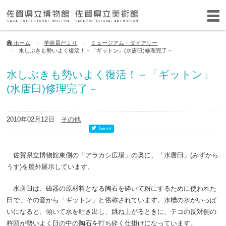
ホーム
学芸員だより
ミュージアム・ダイアリー
水しぶきも勢いよく復活！－「ギットン」(水唐臼)修理完了－
水しぶきも勢いよく復活！－「ギットン」
(水唐臼)修理完了－
2010年02月12日
その他
Tweet
佐賀県立博物館東側の「アラカシ広場」の奥に、「水唐臼」(みずから
うす)を屋外展示しています。
水唐臼は、磁器の原材料となる陶石を砕いて粉にするために使われた
臼で、その音から「ギットン」と俗称されています。水槽の水がいっぱ
いになると、傾いて水を吐き出し、跳ね上がるときに、テコの反対側の
杵頭が勢いよく臼の中の陶石を打ち砕く仕掛けになっています。