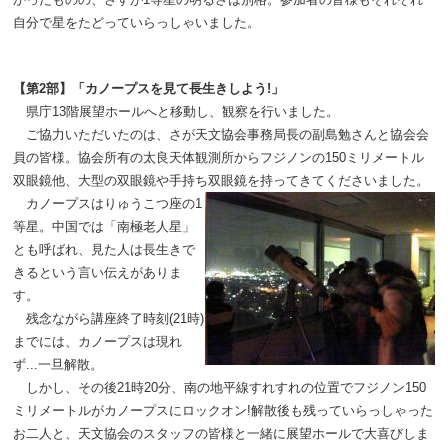
自分で星をたどっていらっしゃいました。
【第2部】「カノープスを見て長生きしよう!」
県庁13階展望ホールへと移動し、観察を行いました。
ご協力いただいたのは、さが天文協会事務局長の副島勉さんと協会会
員の皆様。協会所有の太良天体観測所からフジノンの150ミリメートル
双眼鏡他、大型の双眼鏡や手持ち双眼鏡を持ってきてくださいました。
カノープスはりゅうこつ座の1
等星。中国では「南極老人星」
とも呼ばれ、見た人は長生きで
きるという言い伝えがありま
す。
残念ながら講座終了時刻(21時)
までには、カノープスは現れ
ず...一旦解散。
しかし、その後21時20分、南の地平線すれすれの位置でフジノン150
ミリメートル
がカノープスにロックオン!解散後も残っていらっしゃった
お二人と、天文協会のスタッフの皆様と一緒に展望ホールで大喜びしま