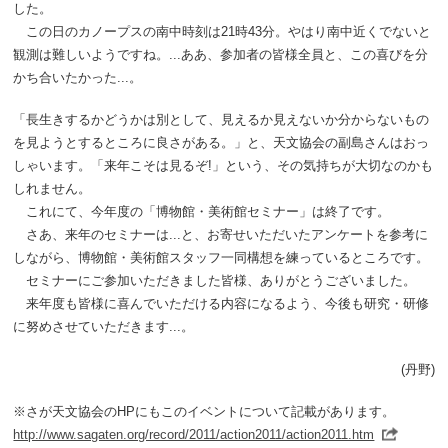
した。
この日のカノープスの南中時刻は21時43分。やはり南中近くでないと
観測は難しいようですね。...ああ、参加者の皆様全員と、この喜びを分
かち合いたかった...。
「長生きするかどうかは別として、見えるか見えないか分からないもの
を見ようとするところに良さがある。」と、天文協会の副島さんはおっ
しゃいます。「来年こそは見るぞ!」という、その気持ちが大切なのかも
しれません。
これにて、今年度の「博物館・美術館セミナー」は終了です。
さあ、来年のセミナーは...と、お寄せいただいたアンケートを参考に
しながら、博物館・美術館スタッフ一同構想を練っているところです。
セミナーにご参加いただきました皆様、ありがとうございました。
来年度も皆様に喜んでいただける内容になるよう、今後も研究・研修
に努めさせていただきます...。
(丹野)
※さが天文協会のHPにもこのイベントについて記載があります。
http://www.sagaten.org/record/2011/action2011/action2011.htm