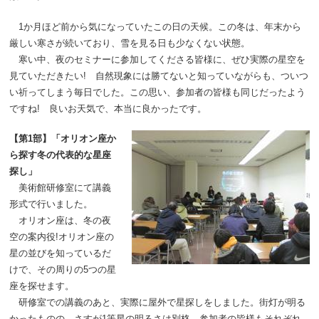
1か月ほど前から気になっていたこの日の天候。この冬は、年末から
厳しい寒さが続いており、雪を見る日も少なくない状態。
寒い中、夜のセミナーに参加してくださる皆様に、ぜひ実際の星空を
見ていただきたい! 自然現象には勝てないと知っていながらも、ついつ
い祈ってしまう毎日でした。この思い、参加者の皆様も同じだったよう
ですね! 良いお天気で、本当に良かったです。
【第1部】「オリオン座か
ら探す冬の代表的な星座
探し」
美術館研修室にて講義
形式で行いました。
オリオン座は、冬の夜
空の案内役!オリオン座の
星の並びを知っているだ
けで、その周りの5つの星
座を探せます。
研修室での講義のあと、実際に屋外で星探しをしました。街灯が明る
かったものの、さすが1等星の明るさは別格。参加者の皆様もそれぞれ