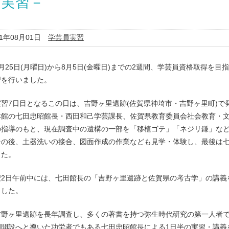
館実習－
11年08月01日
学芸員実習
25日(月曜日)から8月5日(金曜日)までの2週間、学芸員資格取得を目
習を行いました。
習7日目となるこの日は、吉野ヶ里遺跡(佐賀県神埼市・吉野ヶ里町)で
館の七田忠昭館長・西田和己学芸課長、佐賀県教育委員会社会教育・文
の指導のもと、現在調査中の遺構の一部を「移植ゴテ」「ネジリ鎌」な
の後、土器洗いの接合、図面作成の作業なども見学・体験し、最後は七
した。
2日午前中には、七田館長の「吉野ヶ里遺跡と佐賀県の考古学」の講義
ました。
野ヶ里遺跡を長年調査し、多くの著書を持つ弥生時代研究の第一人者で
園開設へと導いた功労者でもある七田忠昭館長による1日半の実習・講義