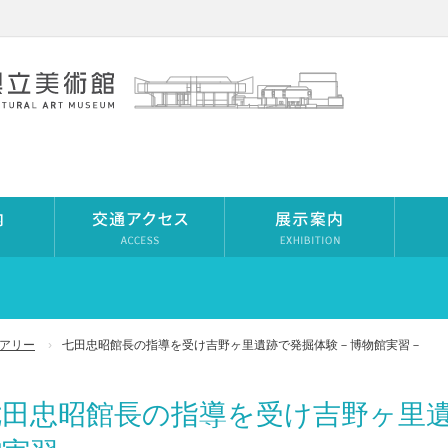
アリー
七田忠昭館長の指導を受け吉野ヶ里遺跡で発掘体験－博物館実習－
七田忠昭館長の指導を受け吉野ヶ里