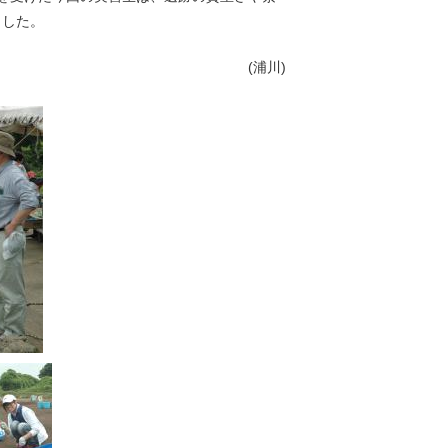
ました。
(浦川)