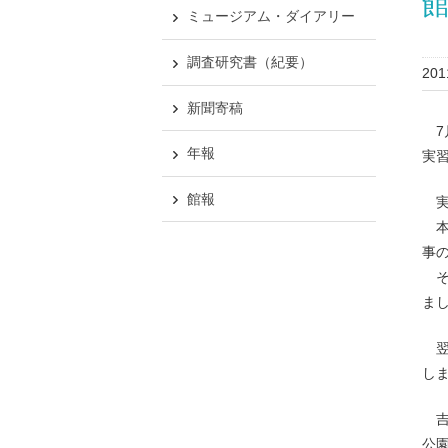
ミュージアム・ダイアリー
調査研究書（紀要）
20
新聞寄稿
7月
年報
実
館報
実
本
事
そ
ま
翌
し
吉
公