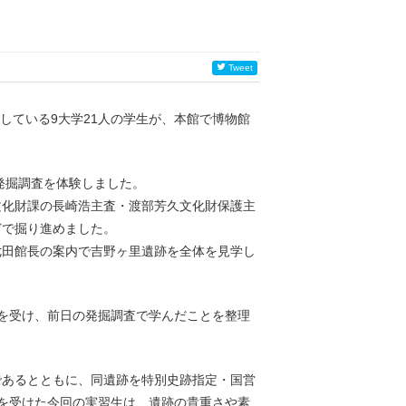
Tweet
指している9大学21人の学生が、本館で博物館
発掘調査を体験しました。
化財課の長崎浩主査・渡部芳久文化財保護主
どで掘り進めました。
田館長の案内で吉野ヶ里遺跡を全体を見学し
を受け、前日の発掘調査で学んだことを整理
あるとともに、同遺跡を特別史跡指定・国営
を受けた今回の実習生は、遺跡の貴重さや素