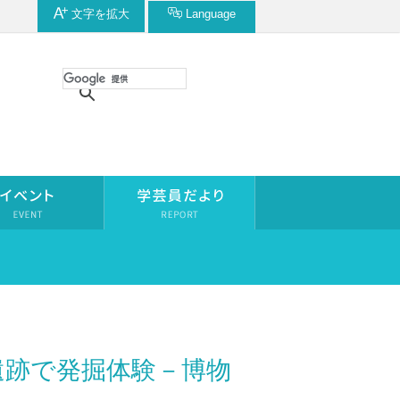
文字を
拡大
Language
遺跡で発掘体験－博物