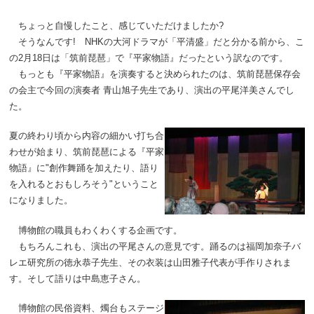
ちょっと自慢したこと、感じていただけましたか?
そうなんです! NHKの大河ドラマが「平清盛」だと分かる前から、こ
の2月18日は「筑前琵琶」で『平家物語』だったという訳なのです。
もっとも『平家物語』を演奏すると決められたのは、筑前琵琶保存会
の会主で今回の演奏者 青山旭子先生であり、演出の平尾洋美さんでし
た。
夏の終わり頃から内容の細かい打ち合
わせが始まり、筑前琵琶による『平家
物語』に"創作舞踊を加えたり、語り
を入れるとおもしろそう"ということ
になりました。
博物館の職員もわくわくする企画です。
もちろんこれも、演出の平尾さんの意見です。踊るのは福岡加奈子バ
レエ研究所の徳永恭子先生、その衣装は山田雅子代表が手作りされま
す。そして語りは中島恵子さん。
博物館の民俗資料、燭台もステージ