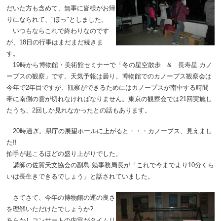
だいた方も含めて、無事に皆様がお帰
りになられて、"ほっ"としました。
いつもならこれで終わりなのです
が、18日の行事はまだまだ続きま
す。
19時から博物館・美術館セミナーで「冬の星空散歩 & 長寿星:カノ
ープスの観察」です。天気予報は曇り。博物館でのカノープス観察会は
今年で2年目ですが、観察ができるためにはカノープスが南中する時間
帯に南側の雲が切れなければなりません。東京の観察会では21回実施し
たうち、2回しか見れなかったとの話もあります。
20時過ぎ。県庁の展望ホールに上がると・・・カノープス、見えまし
た!!
拍手が起こるほどの盛り上がりでした。
講師の佐賀天文協会の副島 勉事務局長が「これで今までより10分くら
いは長生きできるでしょう」と話されていました。
さてさて、今年の博物館の運の良さ
を理解いただけたでしょうか?
あらかしコンサートの内容がタイムリ