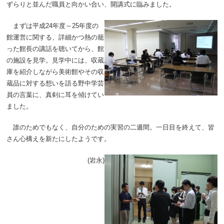
ずらりと並んだ職員と向かい合い、開講式に臨みました。
まずは平成24年度～25年度の
館運営に関する、詳細かつ熱の籠
った館長の講話を聴いてから、館
の施設を見学。見学中には、収蔵
庫を紹介しながら美術館やその収
蔵品に対する想いを語る野中学芸
員の言葉に、真剣に耳を傾けてい
ました。
誰のためでもなく、自分のための実習の二週間。一日目を終えて、皆
さん心構えを新たにしたようです。
(岩永)