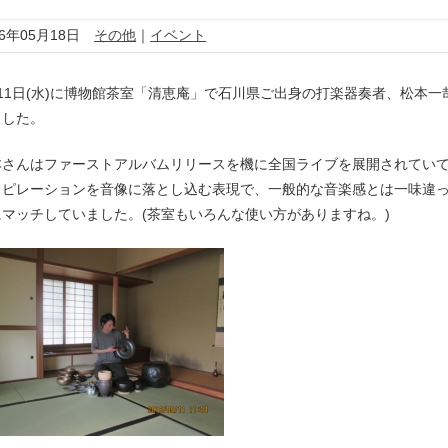
16年05月18日
その他
｜
イベント
月11日(水)に博物館茶室「清恵庵」で石川県ご出身の打楽器奏者、松本
ました。
本さんはファーストアルバムリリースを機に全国ライブを展開されてい
スピレーションを音像に落とし込む表現で、一般的な音楽感とは一味違
にマッチしていました。(茶室もいろんな使い方がありますね。)