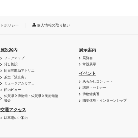
トポリシー
個人情報の取り扱い
施設案内
展示案内
フロアマップ
展覧会
貸し施設
常設展示
岡田三郎助アトリエ
イベント
茶室「清恵庵」
あらかしコンサート
ミュージアムカフェ
講座・セミナー
館内ビュー
博物館実習
佐賀県立博物館・佐賀県立美術館協
職場体験・インターンシップ
議会
交通アクセス
駐車場のご案内