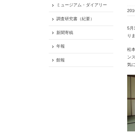
ミュージアム・ダイアリー
20
調査研究書（紀要）
5
新聞寄稿
り
年報
松
ン
館報
気