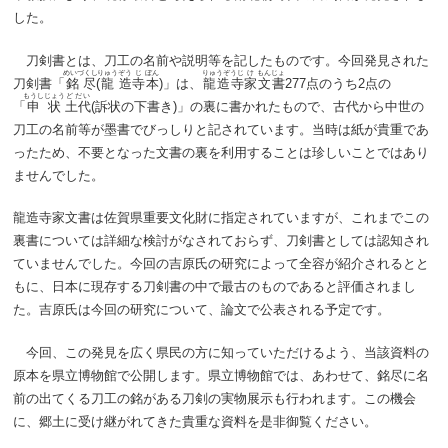
した。
刀剣書とは、刀工の名前や説明等を記したものです。今回発見された
めいづくし
りゅう
ぞう
じ
ぼん
りゅうぞうじ
け
もんじょ
刀剣書「
銘尽
(
龍
造
寺
本
)」は、
龍造寺
家
文書
277
点のうち2
点の
もうしじょう
どだい
「
申状
土代
(訴状の下書き)」の裏に書かれたもので、古代から中世の
刀工の名前等が墨書でびっしりと記されています。当時は紙が貴重であ
ったため、不要となった文書の裏を利用することは珍しいことではあり
ませんでした。
龍造寺家文書は佐賀県重要文化財に指定されていますが、これまでこの
裏書については詳細な検討がなされておらず、刀剣書としては認知され
ていませんでした。今回の吉原氏の研究によって全容が紹介されるとと
もに、日本に現存する刀剣書の中で最古のものであると評価されまし
た。吉原氏は今回の研究について、論文で公表される予定です。
今回、この発見を広く県民の方に知っていただけるよう、当該資料の
原本を県立博物館で公開します。県立博物館では、あわせて、銘尽に名
前の出てくる刀工の銘がある刀剣の実物展示も行われます。この機会
に、郷土に受け継がれてきた貴重な資料を是非御覧ください。