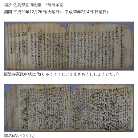
場所:佐賀県立博物館 2
号展示室
期間:平成29年12月26日(火曜日)～平成30年2月4日(日曜日)
龍造寺家政申状土代(りゅうぞうじいえまさもうしじょうどだい)
銘尽(めいづくし)