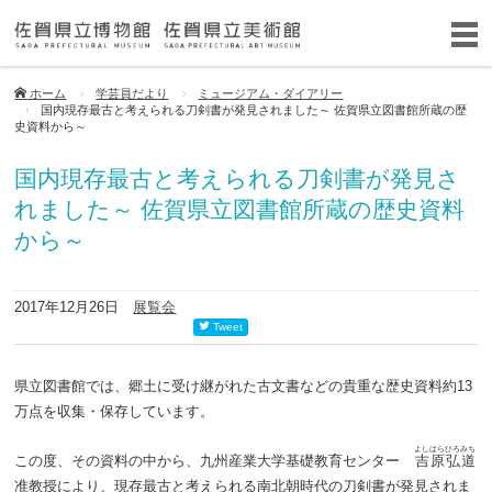
ホーム
学芸員だより
ミュージアム・ダイアリー
国内現存最古と考えられる刀剣書が発見されました～ 佐賀県立図書館所蔵の歴
史資料から～
国内現存最古と考えられる刀剣書が発見さ
れました～ 佐賀県立図書館所蔵の歴史資料
から～
2017年12月26日
展覧会
Tweet
県立図書館では、郷土に受け継がれた古文書などの貴重な歴史資料約13
万点を収集・保存しています。
よしはら
ひろみち
この度、その資料の中から、九州産業大学基礎教育センター
吉原
弘道
准教授により、現存最古と考えられる南北朝時代の刀剣書が発見されま