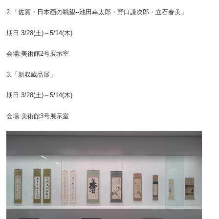
2.「佐賀・日本画の眺望--池田幸太郎・野口謙次郎・立石春美」
期日:3/28(土)～5/14(木)
会場:美術館2号展示室
3.「新収蔵品展」
期日:3/28(土)～5/14(木)
会場:美術館3号展示室