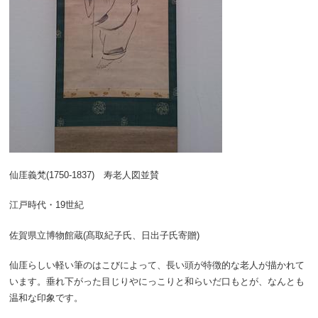
仙厓義梵(1750-1837) 寿老人図並賛
江戸時代・19世紀
佐賀県立博物館蔵(髙取紀子氏、日出子氏寄贈)
仙厓らしい軽い筆のはこびによって、長い頭が特徴的な老人が描かれて
います。垂れ下がった目じりやにっこりと和らいだ口もとが、なんとも
温和な印象です。