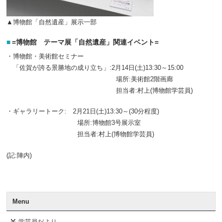
▲博物館「自然遺産」展示一部
=博物館 テーマ展「自然遺産」関連イベント=
・博物館・美術館セミナー
「佐賀が誇る景勝地の成り立ち」:
2
月
14
日(土)
13
:
30
～
15
:
00
場所:美術館
2
階画廊
担当者:村上
(
博物館学芸員
)
・ギャラリートーク:
2
月
21
日(土)
13
:
30
～(
30
分程度)
場所:博物館
3
号展示室
担当者:村上(博物館学芸員)
(記:陣内)
Menu
学芸員だより