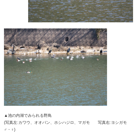
▲池の内湖でみられる野鳥
(写真左:カワウ、オオバン、ホシハジロ、マガモ 写真右:ヨシガモ
♂・♀)