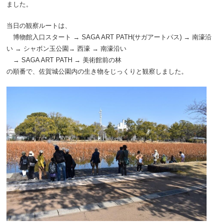
ました。
当日の観察ルートは、
博物館入口スタート →
SAGA ART PATH(
サガアートパス
)
→ 南濠沿
い → シャボン玉公園→ 西濠 → 南濠沿い
→
SAGA ART PATH
→ 美術館前の林
の順番で、佐賀城公園内の生き物をじっくりと観察しました。