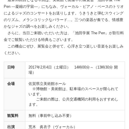
Pen ―凝縮の宇宙―」にちなみ、ヴォーカル・ピアノ・ベースのトリオ
によるジャズのコンサートをお送りします。うきうきと弾むスウィング
のリズム、メランコリックなバラード...。三つの楽器が奏でる、情感豊
かなジャズの調べをお楽しみください。
さらに、当日ご来聴いただいた方は、「池田学展 The Pen」が割引料
金でご観覧いただける特典もございます。
この機会にぜひ、展覧会と併せて、心浮き立つ楽しい音楽をお楽しみ
ください。
日時
2017年2月4日（土曜日） 14時00分～（13時30分 開
場）
会場
佐賀県立美術館ホール
※博物館・美術館は、駐車場のスペースが限られて
います。
ご来館の際は、公共交通機関の利用をおすすめし
ます。
観覧料
無料（事前申し込み不要）
出演
荒木 眞衣子（ヴォーカル）