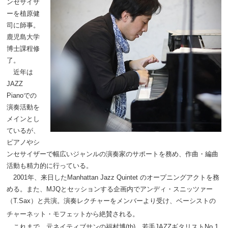
ンセサイザ
ーを植原健
司に師事。
鹿児島大学
博士課程修
了。
近年は
JAZZ
Piano
での
演奏活動を
メインとし
ているが、
ピアノやシ
ンセサイザーで幅広いジャンルの演奏家のサポートを務め、作曲・編曲
活動も精力的に行っている。
2001
年、来日したManhattan Jazz Quintet
のオープニングアクトを務
める。また、
MJQ
とセッションする企画内でアンディ・スニッツァー
（
T.Sax
）と共演。演奏レクチャーをメンバーより受け、ベーシストの
チャーネット・モフェットから絶賛される。
これまで、元ネイティブサンの福村博(tb)
、若手
JAZZ
ギタリスト
No.1