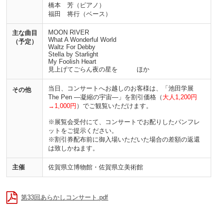
橋本 芳（ピアノ）
福田 将行（ベース）
MOON RIVER
主な曲目
What A Wonderful World
（予定）
Waltz For Debby
Stella by Starlight
My Foolish Heart
見上げてごらん夜の星を ほか
当日、コンサートへお越しのお客様は、「池田学展
その他
The Pen ―凝縮の宇宙―」を割引価格（
大人1,200円
→1,000円
）でご観覧いただけます。
※展覧会受付にて、コンサートでお配りしたパンフレ
ットをご提示ください。
※割引券配布前に御入場いただいた場合の差額の返還
は致しかねます。
主催
佐賀県立博物館・佐賀県立美術館
第33回あらかしコンサート.pdf