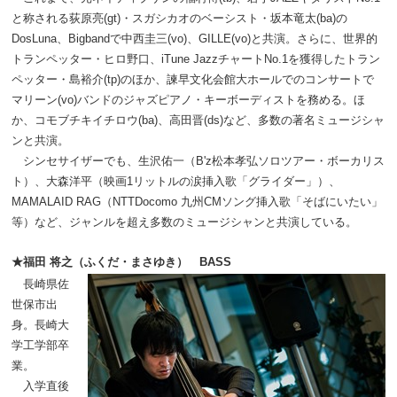
と称される荻原亮
(gt)
・スガシカオのベーシスト・坂本竜太
(ba)
の
DosLuna
、
Bigband
で中西圭三
(vo)
、
GILLE(vo)
と共演。さらに、世界的
トランペッター・ヒロ野口、
iTune Jazz
チャート
No.1
を獲得したトラン
ペッター・島裕介
(tp)
のほか、諫早文化会館大ホールでのコンサートで
マリーン
(vo)
バンドのジャズピアノ・キーボーディストを務める。ほ
か、コモブチキイチロウ
(ba)
、高田晋
(ds)
など、多数の著名ミュージシャ
ンと共演。
シンセサイザーでも、生沢佑一（B'z
松本孝弘ソロツアー・ボーカリス
ト）、大森洋平（映画
1
リットルの涙挿入歌「グライダー」）、
MAMALAID RAG
（
NTTDocomo
九州
CM
ソング挿入歌「そばにいたい」
等）など、ジャンルを超え多数のミュージシャンと共演している。
★福田 将之（ふくだ・まさゆき） BASS
長崎県佐
世保市出
身。長崎大
学工学部卒
業。
入学直後