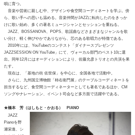
唄に育つ。
音楽や芸術に親しむ中、デザインや食空間コーディネートを学ぶ。傍
ら、歌い手への思いも温める。音楽仲間がJAZZに転向したのをきっか
けに歌い始め、多くの著名ミュージシャンとセッションを重ねる。
JAZZ、BOSSANOVA、POPS、歌謡曲などさまざまなジャンルを歌
い分け、軽く伸びやかでありながら、芯のある歌唱力が特徴である。
2010年には、YouTubeのコンテスト「ダイナースプレゼンツ
JAZZSESSION ON YouTube」にて、ヴォーカル部門のベスト
10
に選
出。同年
12
月にはオーディションにより、佐藤允彦トリオとの共演を果
たす。
現在は、「基地の街 佐世保」を中心に、全国各地で活動中。
さらに、九州国立博物館「柿右衛門展」のテーブルコーディネートを
担当するなど、食空間コーディネーターとしても著名であるほか、CM
ソングやナレーション、イベント司会など多方面で活躍中である。
★橋本 芳（はしもと・かおる） PIANO
JAZZ
Pianoを野
瀬栄進、シ