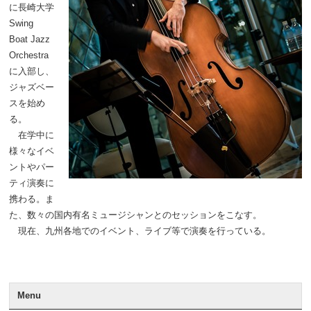
に長崎大学
Swing
Boat Jazz
Orchestra
に入部し、
ジャズベー
スを始め
る。
在学中に
様々なイベ
ントやパー
ティ演奏に
携わる。ま
た、数々の国内有名ミュージシャンとのセッションをこなす。
現在、九州各地でのイベント、ライブ等で演奏を行っている。
Menu