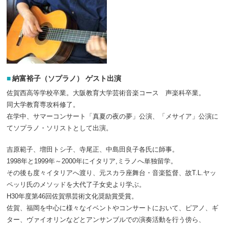
納富裕子（ソプラノ） ゲスト出演
佐賀西高等学校卒業。大阪教育大学芸術音楽コース 声楽科卒業。
同大学教育専攻科修了。
在学中、サマーコンサート「真夏の夜の夢」公演、「メサイア」公演に
てソプラノ・ソリストとして出演。
吉原範子、増田トシ子、寺尾正、中島田良子各氏に師事。
1998年と1999年～2000年にイタリア,ミラノへ単独留学。
その後も度々イタリアへ渡り、元スカラ座舞台・音楽監督、故T.L.ヤッ
ペッリ氏のメソッドを大代了子女史より学ぶ。
H30年度第46回佐賀県芸術文化奨励賞受賞。
佐賀、福岡を中心に様々なイベントやコンサートにおいて、ピアノ、ギ
ター、ヴァイオリンなどとアンサンブルでの演奏活動を行う傍ら、