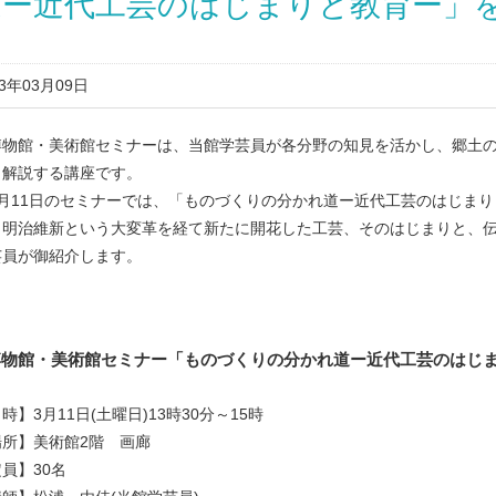
道ー近代工芸のはじまりと教育ー」
23年03月09日
物館・美術館セミナーは、当館学芸員が各分野の知見を活かし、郷土の
く解説する講座です。
月11日のセミナーでは、「ものづくりの分かれ道ー近代工芸のはじまり
。明治維新という大変革を経て新たに開花した工芸、そのはじまりと、
芸員が御紹介します。
博物館・美術館セミナー「ものづくりの分かれ道ー近代工芸のはじ
時】3月11日(土曜日)13時30分～15時
場所】美術館2階 画廊
員】30名