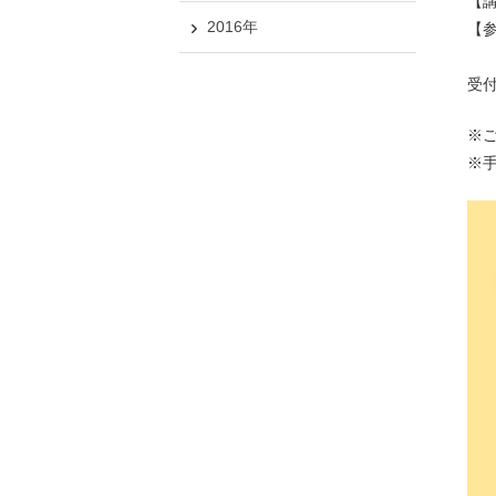
【講
2016年
【
受
※
※