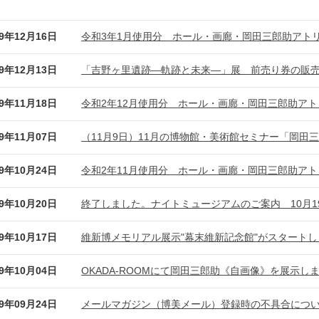
19年12月16日
令和3年1月使用分 ホール・画廊・岡田三郎助アト
19年12月13日
「吉野ヶ里遺跡―軌跡と未来―」展 前売り券の販
19年11月18日
令和2年12月使用分 ホール・画廊・岡田三郎助ア
19年11月07日
（11月9日）11月の博物館・美術館セミナー「岡田
19年10月24日
令和2年11月使用分 ホール・画廊・岡田三郎助ア
19年10月20日
終了しました。ナイトミュージアムのご案内 10月1
19年10月17日
維新博メモリアル展示"幕末維新記念館"がスタートしま
19年10月04日
OKADA-ROOMにて岡田三郎助《自画像》を展示しま
19年09月24日
メールマガジン（博美メール）登録時の不具合につ