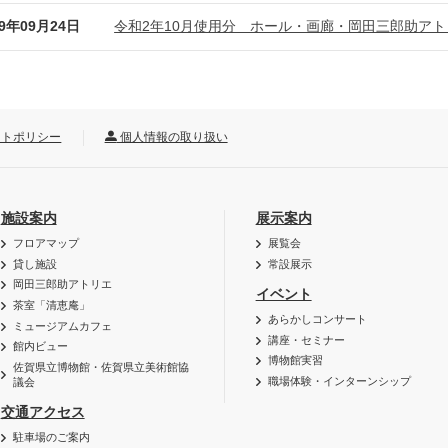
19年09月24日
令和2年10月使用分 ホール・画廊・岡田三郎助ア
トポリシー
個人情報の取り扱い
施設案内
展示案内
フロアマップ
展覧会
貸し施設
常設展示
岡田三郎助アトリエ
イベント
茶室「清恵庵」
あらかしコンサート
ミュージアムカフェ
講座・セミナー
館内ビュー
博物館実習
佐賀県立博物館・佐賀県立美術館協
職場体験・インターンシップ
議会
交通アクセス
駐車場のご案内