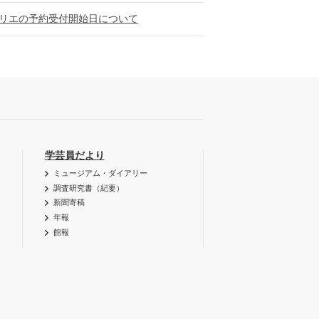
トリエの予約受付開始日について
学芸員だより
ミュージアム・ダイアリー
調査研究書（紀要）
新聞寄稿
年報
館報