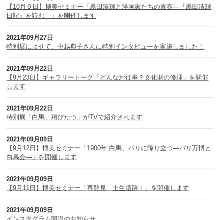
【10月９日】博美セミナー「黒田清輝と洋画家たちの青春―『黒田清輝
日記』を読む―」を開催します
2021年09月27日
特別展によせて、中越典子さんに特別インタビューを実施しました！
2021年09月22日
【9月23日】ギャラリートーク「どんなお仕事？文化財の修理」を開催
します
2021年09月22日
特別展「白馬、翔びたつ」がTVで紹介されます
2021年09月09日
【9月12日】博美セミナー「1900年 白馬、パリに降り立つ―パリ万博と
白馬会―」を開催します
2021年09月09日
【9月11日】博美セミナー「再発見 土生遺跡！」を開催します
2021年09月09日
インスタグラム開設のお知らせ