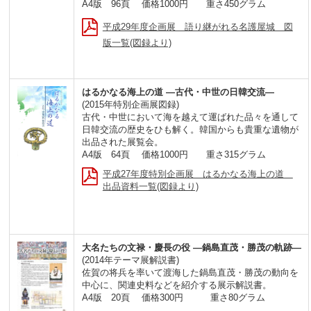
A4版 96頁 価格1000円 重さ450グラム
平成29年度企画展 語り継がれる名護屋城 図
版一覧(図録より)
はるかなる海上の道 ―古代・中世の日韓交流―
(2015年特別企画展図録)
古代・中世において海を越えて運ばれた品々を通して
日韓交流の歴史をひも解く。韓国からも貴重な遺物が
出品された展覧会。
A4版 64頁 価格1000円 重さ315グラム
平成27年度特別企画展 はるかなる海上の道
出品資料一覧(図録より)
大名たちの文禄・慶長の役 ―鍋島直茂・勝茂の軌跡―
(2014年テーマ展解説書)
佐賀の将兵を率いて渡海した鍋島直茂・勝茂の動向を
中心に、関連史料などを紹介する展示解説書。
A4版 20頁 価格300円 重さ80グラム