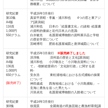
務概要』について
研究紀要
平成16年3月発行
第10集
真栄平房昭・李薫・浦川和也 4つの窓と東アジ
A4版
ア[講演録]
116頁
浦川和也 日本の「絵葉書文化」の諸相 -絵葉書
1,000円
の資料的価値と近代日本人の意識-
550グラム
白水敏光 名護屋城博物館の資料展示品と学校
の歴史学習について
宮崎博司 肥前名護屋城図と唐津城図について
研究紀要
平成15年3月発行
※販売終了しました
第9集
洪淳晩 済州道の歴史と文化[講演録]
A4版
浦川和也 小川敬吉と「小川敬吉資料につい
136頁
て」 -朝鮮総督府の「文化財行政」に関する資
1,000円
料-
650グラム
安永浩 東松浦地域における古式捕鯨の操業
について
(販売終了)
神田歳成 西海地域における「小川島捕鯨」 ～
玄海に勇魚を追った男たち～
川添貞光 名護屋城博物館の入館者について
研究紀要
平成14年3月発行
第8集
徐淵昊 全羅南道の民族芸能と農漁村環境[講