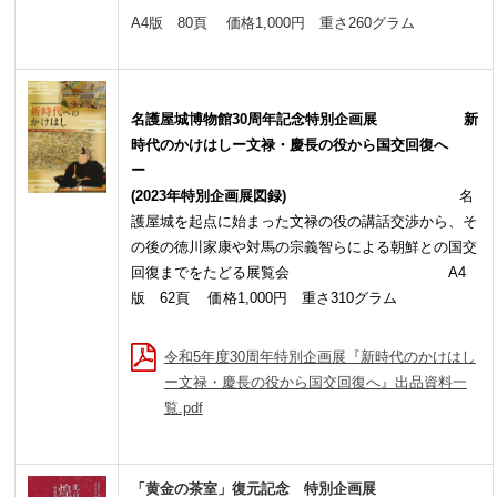
A4版
80
頁 価格1,0
00
円 重さ
260
グラム
名護屋城博物館30周年記念特別企画展
新
時代のかけはしー文禄・慶長の役から国交回復へ
ー
(2023年特別企画展図録)
名
護屋城を起点に始まった文禄の役の講話交渉から、そ
の後の徳川家康や対馬の宗義智らによる朝鮮との国交
回復までをたどる展覧会
A4
版 62頁 価格1,000円 重さ310グラム
令和5年度30周年特別企画展『新時代のかけはし
ー文禄・慶長の役から国交回復へ』出品資料一
覧.pdf
「黄金の茶室」復元記念 特別企画展