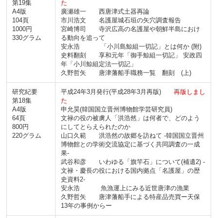
第19集
た
A4版
廣瀬雄一 西唐津式土器再論
104頁
市川浩文 名護屋城石垣の矢穴調査報告
1000円
宮崎博司 寺沢広高の名護屋や朝鮮半島におけ
330グラム
る動向を追って
安永浩 「小川島鯨組一切記」とは何か (附)
史料翻刻 享和元年「御手鯨組一切記」 安政四
年「小川鯨組定法一切記」
久野哲矢 唐津藩船手職務一覧 翻刻 (上)
研究紀要
平成24年3月発行
(平成28年3月再版)
再版しまし
第18集
た
A4版
申允昊(韓国国立晋州博物館学芸研究員)
64頁
文禄の役の被虜人「洪浩然」は何者で、どのよう
800円
にしてとらえられたのか
220グラム
山口久範 洪浩然の故郷を訪ねて -韓国国立晋州
博物館との学術交流協定に基づく共同調査の一成
果-
武谷和彦 いわゆる「旗竿石」について(補遺2) -
文禄・慶長の役における国内拠点「名護屋」の歴
史資料2-
安永浩 魚漁運上にみる近世唐津の漁業
久野哲矢 唐津藩船手による特産品売買ー天保
13年の事例からー