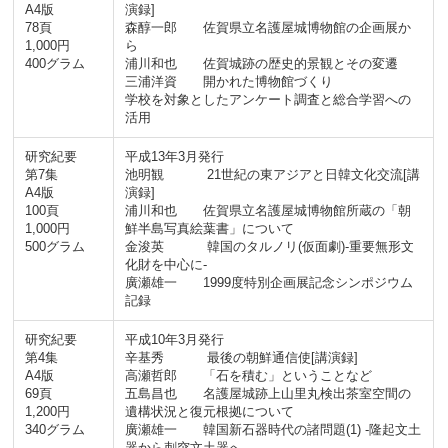
A4版
演録]
78頁
森醇一郎 佐賀県立名護屋城博物館の企画展か
1,000円
ら
400グラム
浦川和也 佐賀城跡の歴史的景観とその変遷
三浦洋資 開かれた博物館づくり
学校を対象としたアンケート調査と総合学習への
活用
研究紀要
平成13年3月発行
第7集
池明観 21世紀の東アジアと日韓文化交流[講
A4版
演録]
100頁
浦川和也 佐賀県立名護屋城博物館所蔵の「朝
1,000円
鮮半島写真絵葉書」について
500グラム
金浚英 韓国のタルノリ(仮面劇)-重要無形文
化財を中心に-
廣瀬雄一 1999度特別企画展記念シンポジウム
記録
研究紀要
平成10年3月発行
第4集
辛基秀 最後の朝鮮通信使[講演録]
A4版
高瀬哲郎 「石を積む」ということなど
69頁
五島昌也 名護屋城跡上山里丸検出茶室空間の
1,200円
遺構状況と復元根拠について
340グラム
廣瀬雄一 韓国新石器時代の諸問題(1) -隆起文土
器から刺突文土器へ-