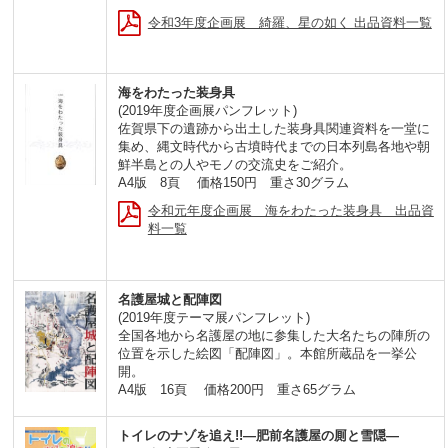
令和3年度企画展 綺羅、星の如く 出品資料一覧
海をわたった装身具
(2019年度企画展パンフレット)
佐賀県下の遺跡から出土した装身具関連資料を一堂に
集め、縄文時代から古墳時代までの日本列島各地や朝
鮮半島との人やモノの交流史をご紹介。
A4版 8頁 価格150円 重さ30グラム
令和元年度企画展 海をわたった装身具 出品資
料一覧
名護屋城と配陣図
(2019年度テーマ展パンフレット)
全国各地から名護屋の地に参集した大名たちの陣所の
位置を示した絵図「配陣図」。本館所蔵品を一挙公
開。
A4版 16頁 価格200円 重さ65グラム
トイレのナゾを追え!!―肥前名護屋の厠と雪隠―