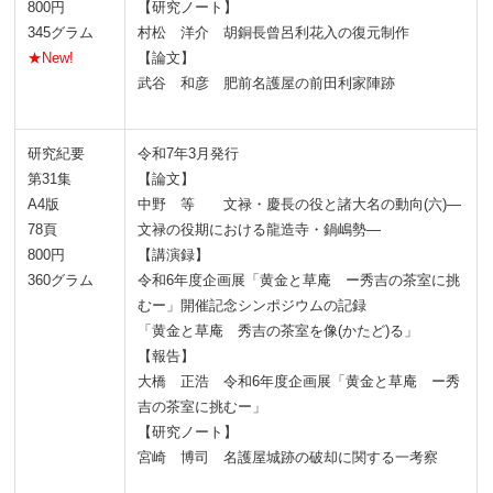
800円
【研究ノート】
345グラム
村松 洋介 胡銅長曾呂利花入の復元制作
★New!
【論文】
武谷 和彦 肥前名護屋の前田利家陣跡
研究紀要
令和7年3月発行
第31集
【論文】
A4版
中野 等 文禄・慶長の役と諸大名の動向(六)―
78頁
文禄の役期における龍造寺・鍋嶋勢―
800円
【講演録】
360グラム
令和6年度企画展「黄金と草庵 ー秀吉の茶室に挑
むー」開催記念シンポジウムの記録
「黄金と草庵 秀吉の茶室を像(かたど)る」
【報告】
大橋 正浩 令和6年度企画展「黄金と草庵 ー秀
吉の茶室に挑むー」
【研究ノート】
宮崎 博司 名護屋城跡の破却に関する一考察