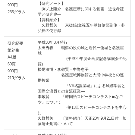
【研究ノート】
900円
渕ノ上隆介 名護屋帯に関する覚書―近世考証
235グラム
学と研究史―
【資料紹介】
久野哲矢 東槎録(文禄五年朝鮮使節副使・朴
弘長の使行録
平成30年3月発行
研究紀要
太田秀春 朝鮮の役の城と近代ー倭城と名護屋
第24集
城ー
A4版
(平成29年度企画展記念講演会の記
60頁
録)
松尾法博・李敬賢・中野恵子
900円
名護屋城博物館と大浦中学校との連
210グラム
携授業
―「VR名護屋城」による城跡学習と
国際交流員との交流授業―
李敬賢 「韓国語スピーチコンテストinなご
や」について
-第13回スピーチコンテストを中心
に-
久野哲矢 〔資料紹介〕天正20年9月21日付 加
藤清正覚書について