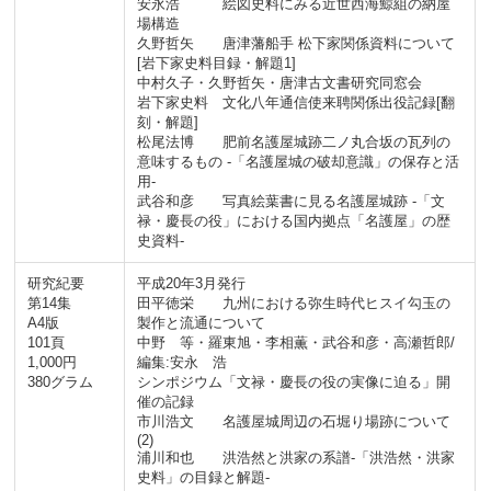
安永浩 絵図史料にみる近世西海鯨組の納屋
場構造
久野哲矢 唐津藩船手 松下家関係資料について
[岩下家史料目録・解題1]
中村久子・久野哲矢・唐津古文書研究同窓会
岩下家史料 文化八年通信使来聘関係出役記録[翻
刻・解題]
松尾法博 肥前名護屋城跡二ノ丸合坂の瓦列の
意味するもの -「名護屋城の破却意識」の保存と活
用-
武谷和彦 写真絵葉書に見る名護屋城跡 -「文
禄・慶長の役」における国内拠点「名護屋」の歴
史資料-
研究紀要
平成20年3月発行
第14集
田平徳栄 九州における弥生時代ヒスイ勾玉の
A4版
製作と流通について
101頁
中野 等・羅東旭・李相薫・武谷和彦・高瀬哲郎/
1,000円
編集:安永 浩
380グラム
シンポジウム「文禄・慶長の役の実像に迫る」開
催の記録
市川浩文 名護屋城周辺の石堀り場跡について
(2)
浦川和也 洪浩然と洪家の系譜-「洪浩然・洪家
史料」の目録と解題-