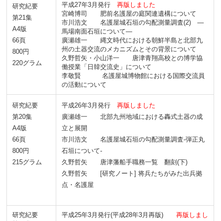
平成27年3月発行
再版しました
研究紀要
宮崎博司 肥前名護屋の庭関連遺構について
第21集
市川浩文 名護屋城石垣の勾配測量調査(2) ―
A4版
馬場南面石垣について―
66頁
廣瀬雄一 縄文時代における朝鮮半島と北部九
州の土器交流のメカニズムとその背景について
800円
久野哲矢・小山洋一 唐津青翔高校との博学協
220グラム
働授業「日韓交流史」について
李敬賢 名護屋城博物館における国際交流員
の活動について
研究紀要
平成26年3月発行
再版しました
第20集
廣瀬雄一 北部九州地域における轟式土器の成
A4版
立と展開
66頁
市川浩文 名護屋城石垣の勾配測量調査-弾正丸
800円
石垣について-
215グラム
久野哲矢 唐津藩船手職務一覧 翻刻(下)
久野哲矢 [研究ノート] 将兵たちがみた出兵拠
点・名護屋
研究紀要
平成25年3月発行
(平成28年3月再版)
再版しまし