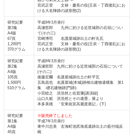
宮武正登 文禄・慶長の役(壬辰・丁酉倭乱)にお
ける大名陣跡の諸形態(2)
研究紀要
平成9年3月発行
第3集
高瀬哲郎 九州に於ける近世城郭の石垣につい
A4版
て(その三)
67頁
宮崎博司 名護屋城跡出土の軒丸瓦
1,200円
宮武正登 文禄・慶長の役(壬辰・丁酉倭乱)にお
370グラム
ける大名陣跡の諸形態(1)
研究紀要
平成8年3月発行
第2集
高瀬哲郎 九州に於ける近世城郭の石垣について
A4版
(その二)
105頁
後藤宏爾 名護屋城跡出土の軒平瓦
1,500円
五島昌也 名護屋城(本城)跡検出建物遺構集 第1
510グラム
集 -礎石建物跡(門跡)-
小宮睦之 洪浩然と佐賀藩[講演録]
山口久範 洪浩然とその遺墨」展より
本多美穂 「安東統宣高麗渡唐記」(下)
研究紀要
※販売終了しました
第1集
平成7年3月発行
A4版
東中川忠美 玄海町池尻海底遺跡出土の藍付端反
45頁
碗