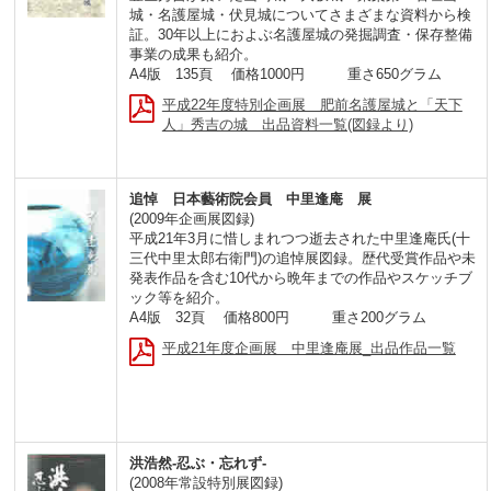
城・名護屋城・伏見城についてさまざまな資料から検
証。30年以上におよぶ名護屋城の発掘調査・保存整備
事業の成果も紹介。
A4版 135頁 価格1000円 重さ650グラム
平成22年度特別企画展 肥前名護屋城と「天下
人」秀吉の城 出品資料一覧(図録より)
追悼 日本藝術院会員 中里逢庵 展
(2009年企画展図録)
平成21年3月に惜しまれつつ逝去された中里逢庵氏(十
三代中里太郎右衛門)の追悼展図録。歴代受賞作品や未
発表作品を含む10代から晩年までの作品やスケッチブ
ック等を紹介。
A4版 32頁 価格800円 重さ200グラム
平成21年度企画展 中里逢庵展_出品作品一覧
洪浩然-忍ぶ・忘れず-
(2008年常設特別展図録)