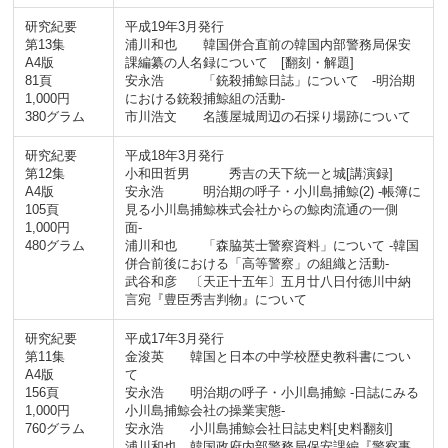
研究紀要
平成19年3月発行
第13集
浦川和也 韓国併合直前の韓国内部警務局保安
A4版
課編纂の人名録について [翻刻・解題]
81頁
安永浩 「銃殺捕鯨日誌」について -明治期
1,000円
における銃殺捕鯨組の活動-
380グラム
市川浩文 名護屋城周辺の石採り場跡について
研究紀要
平成18年3月発行
第12集
小和田哲男 秀吉の天下統一と城[講演録]
A4版
安永浩 明治期の呼子・小川島捕鯨(2) -帳簿に
105頁
見る小川島捕鯨株式会社からの鯨肉流通の一側
1,000円
面-
480グラム
浦川和也 「森脇英士警察資料」について -韓国
併合前後における「高等警察」の組織と活動-
武谷和彦 〔天正十五年〕五月廿八日付徳川中納
言宛『豊臣秀吉判物』について
研究紀要
平成17年3月発行
第11集
金浚英 韓国と日本の中学校歴史教科書につい
A4版
て
156頁
安永浩 明治期の呼子・小川島捕鯨 -日誌にみる
1,000円
小川島捕鯨会社の操業実態-
760グラム
安永浩 小川島捕鯨会社日誌史料[史料翻刻]
浦川和也 韓国政府内部警務局保安課編『警察事