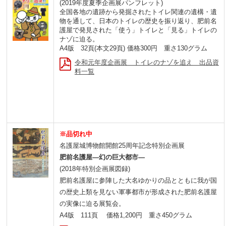
(2019年度夏季企画展パンフレット)
全国各地の遺跡から発掘されたトイレ関連の遺構・遺
物を通して、日本のトイレの歴史を振り返り、肥前名
護屋で発見された「使う」トイレと「見る」トイレの
ナゾに迫る。
A4版 32頁(本文29頁) 価格300円 重さ130グラム
令和元年度企画展 トイレのナゾを追え 出品資
料一覧
※品切れ中
名護屋城博物館開館25周年記念特別企画展
肥前名護屋―幻の巨大都市―
(2018年特別企画展図録)
肥前名護屋に参陣した大名ゆかりの品とともに我が国
の歴史上類を見ない軍事都市が形成された肥前名護屋
の実像に迫る展覧会。
A4版 111頁 価格1,200円 重さ450グラム