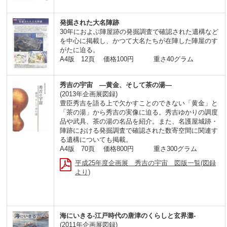
発掘された大名陣跡
30年におよぶ陣屋跡の発掘調査で確認された遺構など
を中心に掲載し、かつて大名たちが在陣した陣屋のす
がたに迫る。
A4版 12頁 価格100円 重さ40グラム
秀吉の宇宙 ―黄金、そして茶の湯―
(2013年企画展図録)
豊臣秀吉を語る上で欠かすことのできない「黄金」と
「茶の湯」から秀吉の実像に迫る。秀吉ゆかりの調度
品や武具、茶の湯の名品を紹介。また、名護屋城跡・
陣跡における発掘調査で確認された数寄空間に関連す
る遺構についても掲載。
A4版 70頁 価格800円 重さ300グラム
平成25年度企画展 秀吉の宇宙 図版一覧(図録
より)
海にいきる-江戸時代の唐津のくらしと玄界灘-
(2011年企画展図録)