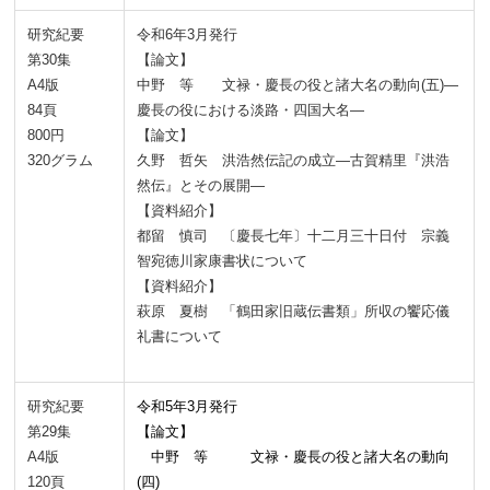
研究紀要
令和6年3月発行
第30集
【論文】
A4版
中野 等 文禄・慶長の役と諸大名の動向(五)―
84頁
慶長の役における淡路・四国大名―
800円
【論文】
320グラム
久野 哲矢 洪浩然伝記の成立―古賀精里『洪浩
然伝』とその展開―
【資料紹介】
都留 慎司 〔慶長七年〕十二月三十日付 宗義
智宛徳川家康書状について
【資料紹介】
萩原 夏樹 「鶴田家旧蔵伝書類」所収の饗応儀
礼書について
研究紀要
令和5年3月発行
第29集
【論文】
A4版
中野 等 文禄・慶長の役と諸大名の動向
120頁
(四)