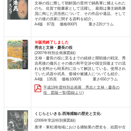
文禄の役に際して朝鮮国の晋州で鍋島軍に捕えられた
のち、佐賀で能書家として活躍し、最期は藩主鍋島勝
茂に殉じた洪浩然について、その作品や遺品、そして
その後の洪家に関する資料を紹介。
A4版 87頁
価格800円 重さ220グラム
※販売終了しました
秀吉と文禄・慶長の役
(2007年特別企画展図録)
文禄・慶長の役に至るまでの経緯と開戦後の戦況、秀
吉死後の撤兵とその後の和平交渉や国交回復までの流
れを史料から時系列に沿って解説している。使用され
ていた武器や武具、倭城や被擄人についても紹介。
A4版 135頁 価格1000円 重さ650グラム
平成19年度特別企画展 秀吉と文禄・慶長の
役 図版一覧(図録より)
くじらといきる-西海捕鯨の歴史と文化-
(2006年常設特別展図録)
唐津・東松浦地域における捕鯨業の歴史を、絵図や古