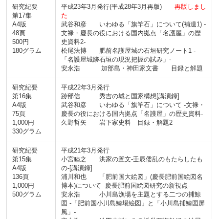
研究紀要
平成23年3月発行
(平成28年3月再版)
再版しまし
第17集
た
A4版
武谷和彦 いわゆる「旗竿石」について(補遺1) -
48頁
文禄・慶長の役における国内拠点「名護屋」の歴
500円
史資料2-
180グラム
松尾法博 肥前名護屋城の石垣研究ノート1 -
「名護屋城跡石垣の現況把握の試み」-
安永浩 加部島・神田家文書 目録と解題
研究紀要
平成22年3月発行
第16集
跡部信 秀吉の城と国家構想[講演録]
A4版
武谷和彦 いわゆる「旗竿石」について -文禄・
75頁
慶長の役における国内拠点「名護屋」の歴史資料-
1,000円
久野哲矢 岩下家史料 目録・解題2
330グラム
研究紀要
平成21年3月発行
第15集
小宮睦之 洪家の置文-壬辰倭乱のもたらしたも
A4版
の-[講演録]
136頁
浦川和也 「肥前国大絵図」(慶長肥前国絵図名
1,000円
博本)について -慶長肥前国絵図研究の新視点-
500グラム
安永浩 小川島漁場を主題とする二つの捕鯨
図 -「肥前国小川島鯨場絵図」と「小川島捕鯨図屏
風」-