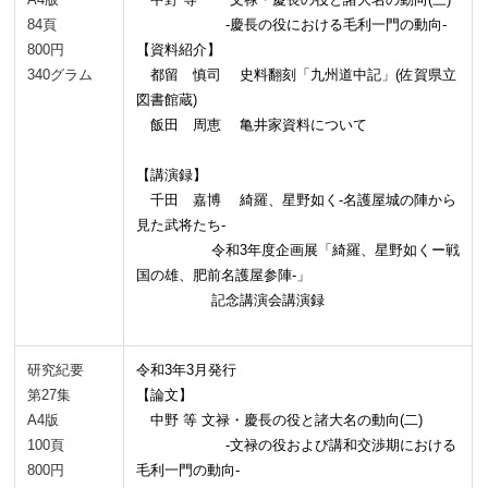
84頁
-慶長の役における毛利一門の動向-
800円
【資料紹介】
340グラム
都留 慎司 史料翻刻「九州道中記」(佐賀県立
図書館蔵)
飯田 周恵 亀井家資料について
【講演録】
千田 嘉博 綺羅、星野如く-名護屋城の陣から
見た武将たち-
令和3年度企画展「綺羅、星野如くー戦
国の雄、肥前名護屋参陣-」
記念講演会講演録
研究紀要
令和3年3月発行
第27集
【論文】
A4版
中野 等 文禄・慶長の役と諸大名の動向(二)
100頁
-文禄の役および講和交渉期における
800円
毛利一門の動向-