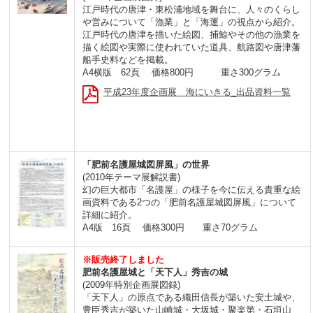
江戸時代の唐津・東松浦地域を舞台に、人々のくらし
や営みについて「漁業」と「海運」の視点から紹介。
江戸時代の唐津を描いた絵図、捕鯨やその他の漁業を
描く絵図や実際に使われていた道具、航路図や唐津藩
船手史料などを掲載。
A4横版 62頁 価格800円 重さ300グラム
平成23年度企画展 海にいきる_出品資料一覧
「肥前名護屋城図屏風」の世界
(2010年テーマ展解説書)
幻の巨大都市「名護屋」の様子を今に伝える貴重な絵
画資料である2つの「肥前名護屋城図屏風」について
詳細に紹介。
A4版 16頁
価格300円 重さ70グラム
※販売終了しました
肥前名護屋城と「天下人」秀吉の城
(2009年特別企画展図録)
「天下人」の原点である織田信長が築いた安土城や、
豊臣秀吉が築いた山崎城・大坂城・聚楽第・石垣山