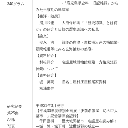
-『鹿児島県史料 旧記雑録』から
340グラム
みた当該期の島津家-
【書評・随想】
浦川和也
大沼保昭著『「歴史認識」とは何
か』の紹介と日韓の歴史認識への私見
【論文】
安永 浩 戦後の唐津・東松浦沿岸の捕鯨業-
新聞報道等にみる玄海捕鯨の盛衰-
【資料紹介】
村松洋介 名護屋城博物館所蔵 方格規矩四
神鏡について
【資料紹介】
堤 英明 旧名古屋村庄屋松尾家資料
松浦由佳
平成31年3月発行
研究紀要
【平成30年度特別企画展「肥前名護屋―幻の巨大
第25集
都市―」記念講演会記録】
A4版
千田嘉博 巨大城郭都市・名護屋を読み解く
72頁
―城・陣・城下町 近世城郭の成立―