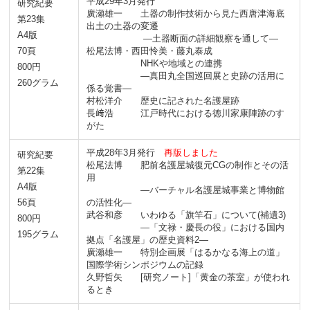
平成29年3月発行
研究紀要
廣瀬雄一 土器の制作技術から見た西唐津海底
第23集
出土の土器の変遷
A4版
―土器断面の詳細観察を通して―
70頁
松尾法博・西田怜美・藤丸泰成
NHKや地域との連携
800円
―真田丸全国巡回展と史跡の活用に
260グラム
係る覚書―
村松洋介 歴史に記された名護屋跡
長﨑浩 江戸時代における徳川家康陣跡のす
がた
平成28年3月発行
再版しました
研究紀要
松尾法博 肥前名護屋城復元CGの制作とその活
第22集
用
A4版
―バーチャル名護屋城事業と博物館
56頁
の活性化―
武谷和彦 いわゆる「旗竿石」について(補遺3)
800円
―「文禄・慶長の役」における国内
195グラム
拠点「名護屋」の歴史資料2―
廣瀬雄一 特別企画展「はるかなる海上の道」
国際学術シンポジウムの記録
久野哲矢 [研究ノート]「黄金の茶室」が使われ
るとき