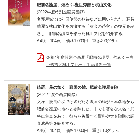
肥前名護屋、煌めく-豊臣秀吉と桃山文化-
(2022年度特別企画展図録)
名護屋城では外国使節の歓待などに用いられた、荘厳
華麗な桃山文化を象徴する「黄金の茶室」の復元を記
念し、肥前名護屋を彩った桃山文化を紹介する。
A4版 104頁 価格1,000円 重さ490グラム
令和4年度特別企画展『肥前名護屋、煌めくー豊
臣秀吉と桃山文化ー』出品資料一覧
綺羅、星の如く―戦国の雄、肥前名護屋参陣―
(2021年度企画展図録)
文禄・慶長の役では名だたる戦国の雄が日本各地から
肥前名護屋の地へと参陣した。中でも著名な大名・武
将に焦点をあて、彼らを象徴する資料や大名陣跡の調
査成果等を紹介する。
A4版 104頁 価格1,000円 重さ510グラム