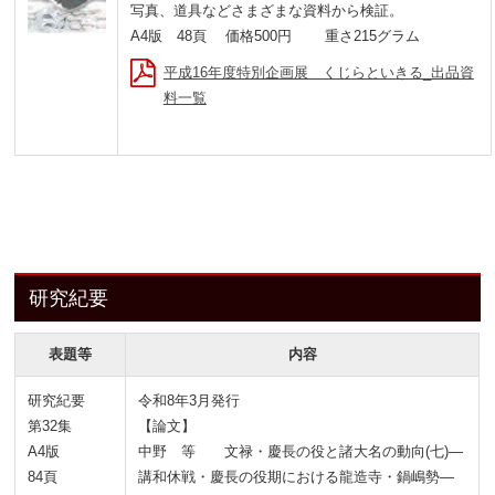
写真、道具などさまざまな資料から検証。
A4版 48頁 価格500円 重さ215グラム
平成16年度特別企画展 くじらといきる_出品資
料一覧
研究紀要
表題等
内容
研究紀要
令和8年3月発行
第32集
【論文】
A4版
中野 等 文禄・慶長の役と諸大名の動向(七)―
84頁
講和休戦・慶長の役期における龍造寺・鍋嶋勢―