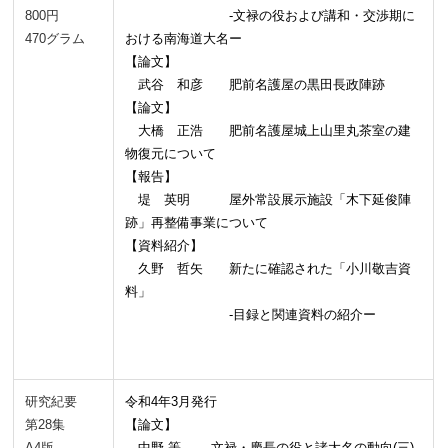
800円
-文禄の役および講和・交渉期に
470グラム
おける南海道大名ー
【論文】
武谷 和彦 肥前名護屋の黒田長政陣跡
【論文】
大橋 正浩 肥前名護屋城上山里丸茶室の建
物復元について
【報告】
堤 英明 屋外常設展示施設「木下延俊陣
跡」再整備事業について
【資料紹介】
久野 哲矢 新たに確認された「小川敬吉資
料」
-目録と関連資料の紹介ー
研究紀要
令和4年3月発行
第28集
【論文】
A4版
中野 等 文禄・慶長の役と諸大名の動向(三)