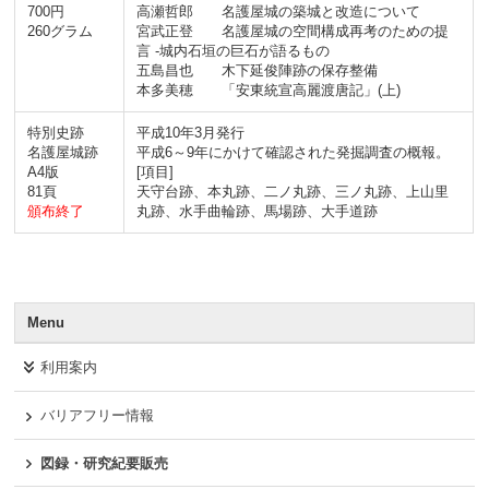
700円
高瀬哲郎 名護屋城の築城と改造について
260グラム
宮武正登 名護屋城の空間構成再考のための提
言 -城内石垣の巨石が語るもの
五島昌也 木下延俊陣跡の保存整備
本多美穂 「安東統宣高麗渡唐記」(上)
特別史跡
平成10年3月発行
名護屋城跡
平成6～9年にかけて確認された発掘調査の概報。
A4版
[項目]
81頁
天守台跡、本丸跡、二ノ丸跡、三ノ丸跡、上山里
頒布終了
丸跡、水手曲輪跡、馬場跡、大手道跡
Menu
利用案内
バリアフリー情報
図録・研究紀要販売