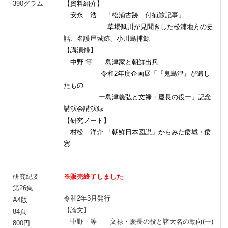
390グラム
【資料紹介】
安永 浩 「松浦古跡 付捕鯨記事」
-草場佩川が見聞きした松浦地方の史
話、名護屋城跡、小川島捕鯨-
【講演録】
中野 等 島津家と朝鮮出兵
-令和2年度企画展「『鬼島津』が遺し
たもの
ー島津義弘と文禄・慶長の役ー」記念
講演会講演録
【研究ノート】
村松 洋介 「朝鮮日本図説」からみた倭城・倭
寨
研究紀要
※販売終了しました
第26集
令和2
年3月発行
A4版
【論文】
84頁
中野 等 文禄・慶長の役と諸大名の動向(一)
800円