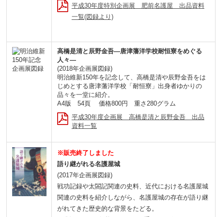
平成30年度特別企画展 肥前名護屋 出品資料
一覧(図録より)
高橋是清と辰野金吾―唐津藩洋学校耐恒寮をめぐる
人々―
(2018年企画展図録)
明治維新150年を記念して、高橋是清や辰野金吾をは
じめとする唐津藩洋学校「耐恒寮」出身者ゆかりの
品々を一堂に紹介。
A4版 54頁 価格800円 重さ280グラム
平成30年度企画展 高橋是清と辰野金吾 出品
資料一覧
※販売終了しました
語り継がれる名護屋城
(2017年企画展図録)
戦功記録や太閤記関連の史料、近代における名護屋城
関連の史料を紹介しながら、名護屋城の存在が語り継
がれてきた歴史的な背景をたどる。