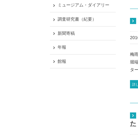
ミュージアム・ダイアリー
調査研究書（紀要）
新聞寄稿
20
年報
梅
館報
堀
ター
詳
た