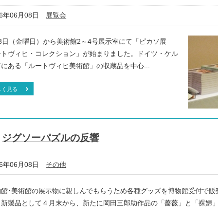
16年06月08日
展覧会
月3日（金曜日）から美術館2～4号展示室にて「ピカソ展
ートヴィヒ・コレクション」が始まりました。ドイツ・ケル
にある「ルートヴィヒ美術館」の収蔵品を中心...
しく見る
ジグソーパズルの反響
16年06月08日
その他
物館･美術館の展示物に親しんでもらうため各種グッズを博物館受付で販
。新製品として４月末から、新たに岡田三郎助作品の「薔薇」と「裸婦
.