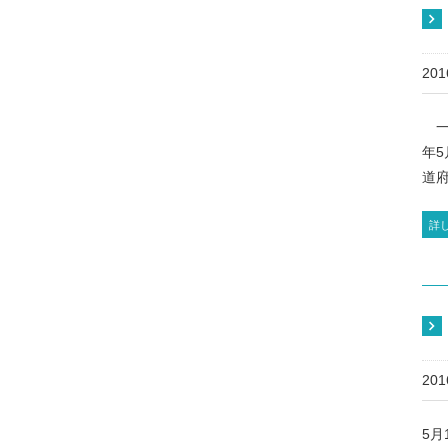
20
一
年
道府
詳
20
5