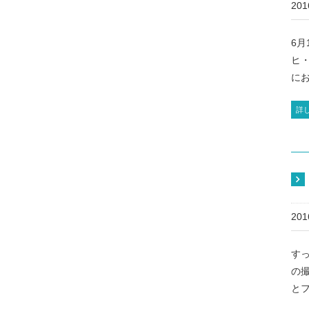
20
6
ヒ
にお
詳
20
す
の
とフ