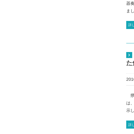
器
まし
詳
た
20
県
は
示し
詳