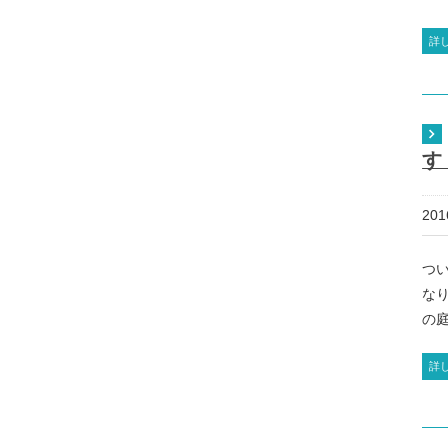
詳
す
20
つ
な
の庭
詳