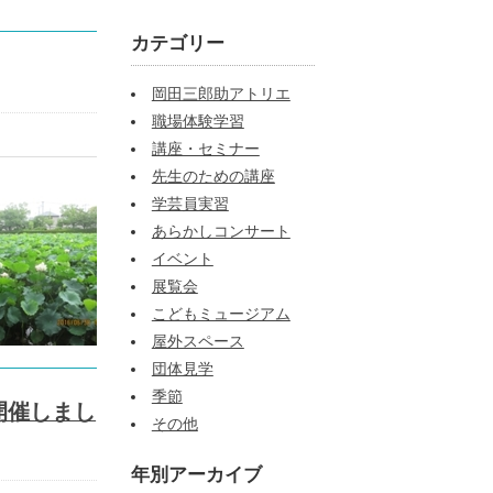
カテゴリー
岡田三郎助アトリエ
職場体験学習
講座・セミナー
先生のための講座
学芸員実習
あらかしコンサート
イベント
展覧会
こどもミュージアム
屋外スペース
団体見学
季節
開催しまし
その他
年別アーカイブ