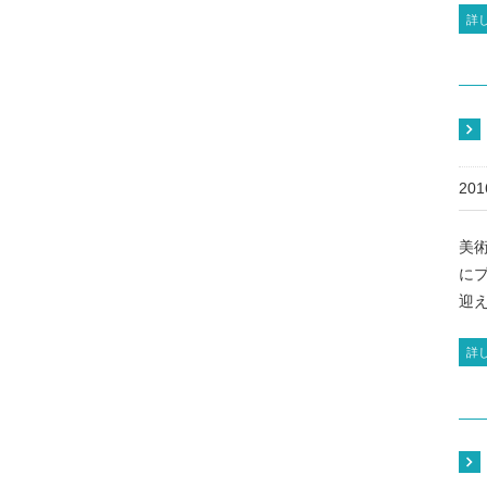
詳
20
美
にプ
迎え
詳