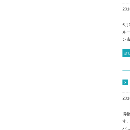
20
6
ル
ン市
詳
20
博
す
パ..