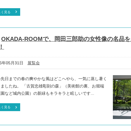
しく見る
OKADA-ROOMで、岡田三郎助の女性像の名品
！
16年05月31日
展覧会
い先日までの春の爽やかな風はどこへやら、一気に蒸し暑く
りましたね。 「古賀忠雄彫刻の森」（美術館の裏、お堀端
園など城内公園）の新緑もキラキラと眩しいです...
しく見る