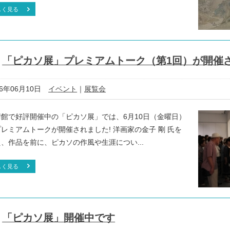
しく見る
「ピカソ展」プレミアムトーク（第1回）が開催
16年06月10日
イベント
｜
展覧会
術館で好評開催中の「ピカソ展」では、6月10日（金曜日）
レミアムトークが開催されました! 洋画家の金子 剛 氏を
、作品を前に、ピカソの作風や生涯につい...
しく見る
「ピカソ展」開催中です