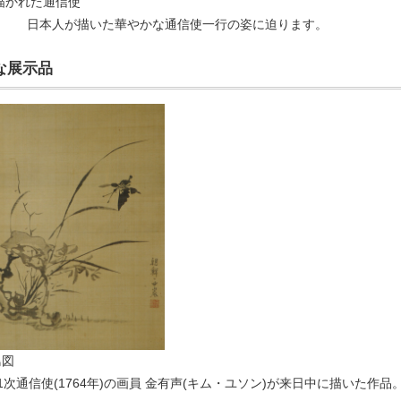
)描かれた通信使
本人が描いた華やかな通信使一行の姿に迫ります。
な展示品
鳥図
1次通信使(1764年)の画員 金有声(キム・ユソン)が来日中に描いた作品