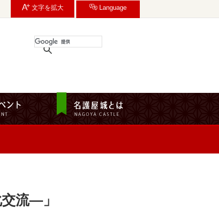
文字を
拡大
Language
化交流―」