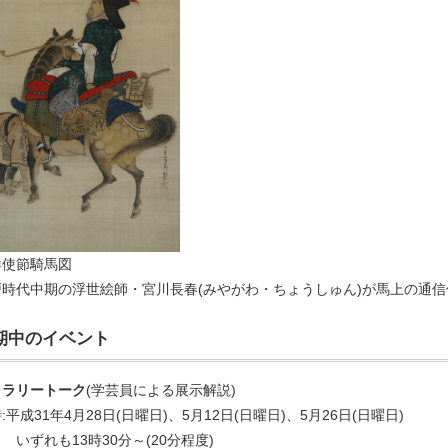
鮮使節騎馬図
戸時代中期の浮世絵師・宮川長春(みやがわ・ちょうしゅん)が馬上の通
期中のイベント
ャラリートーク
(学芸員による展示解説)
:平成31年4月28日(日曜日)、5月12日(日曜日)、5月26日(日曜日)
ずれも13時30分～(20分程度)