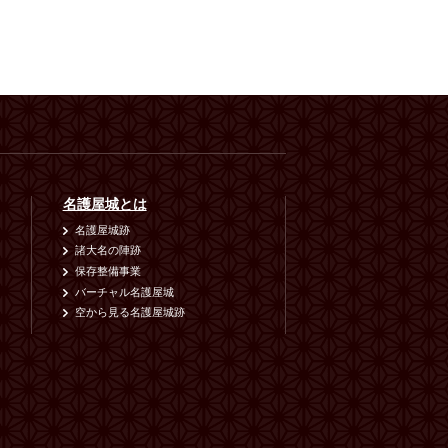
名護屋城とは
名護屋城跡
諸大名の陣跡
保存整備事業
バーチャル名護屋城
空から見る名護屋城跡