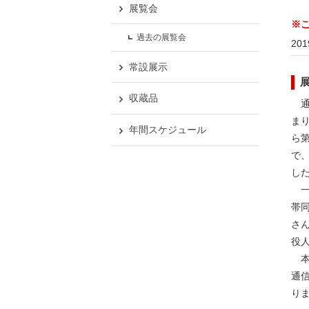
展覧会
※
過去の展覧会
20
常設展示
収蔵品
通
まり
年間スケジュール
ら第
で
し
一
帯
さ
役
本
通
り