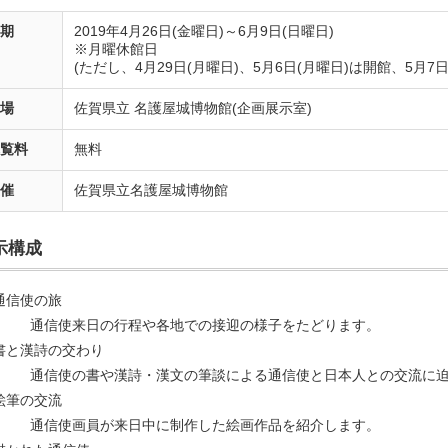
会期
2019年4月26日(金曜日)～6月9日(日曜日)
※月曜休館日
(ただし、4月29日(月曜日)、5月6日(月曜日)は開館、5月7日
会場
佐賀県立 名護屋城博物館(企画展示室)
観覧料
無料
主催
佐賀県立名護屋城博物館
示構成
)通信使の旅
信使来日の行程や各地での接迎の様子をたどります。
)書と漢詩の交わり
信使の書や漢詩・漢文の筆談による通信使と日本人との交流に迫
)絵筆の交流
信使画員が来日中に制作した絵画作品を紹介します。