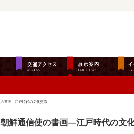
使の書画―江戸時代の文化交流―」
「朝鮮通信使の書画―江戸時代の文