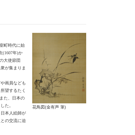
室町時代に始
607年)か
もの大使節団
民衆が集まりま
や画員なども
を所望するたく
。また、日本の
ました。
花鳥図(金有声 筆)
日本人絵師が
人との交流に迫