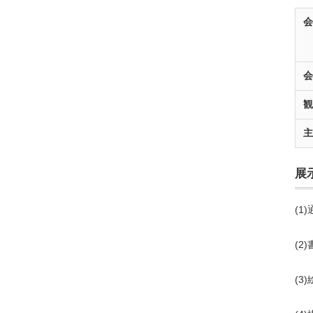
展
(1
通
(2
通
(3
通