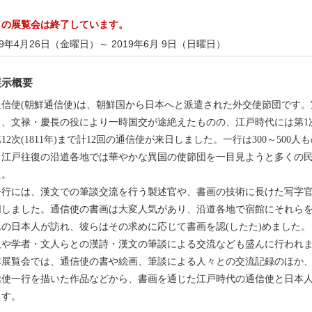
この展覧会は終了しています。
19年4月26日（金曜日）
～ 2019年6月 9日（日曜日）
展示概要
信使(朝鮮通信使)は、朝鮮国から日本へと派遣された外交使節団です。
、文禄・慶長の役により一時国交が途絶えたものの、江戸時代には第1次(1
12次(1811年)まで計12回の通信使が来日しました。一行は300～500人
、江戸往復の沿道各地では華やかな異国の使節団を一目見ようと多くの
た。
行には、漢文での筆談交流を行う製述官や、書画の技術に長けた写字官
同しました。通信使の書画は大変人気があり、沿道各地で宿館にそれら
んの日本人が訪れ、彼らはその求めに応じて書画を認(したた)めました
人や学者・文人らとの漢詩・漢文の筆談による交流なども盛んに行われ
展覧会では、通信使の書や絵画、筆談による人々との交流記録のほか、
信使一行を描いた作品などから、書画を通じた江戸時代の通信使と日本
ます。