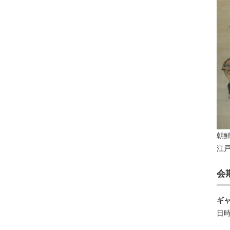
朝
江
会
ギ
日時
い