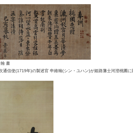
翰 書
次通信使(1719年)の製述官 申維翰(シン・ユハン)が姫路藩士河澄桃圃