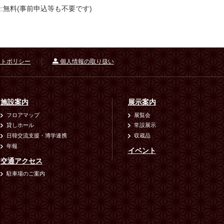
:無料(事前申込等も不要です)
トポリシー
個人情報の取り扱い
施設案内
展示案内
フロアマップ
展覧会
貸しホール
常設展示
日韓交流支援・博学連携
収蔵品
年報
イベント
交通アクセス
駐車場のご案内