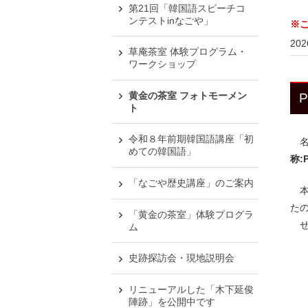
第21回「韓国語スピーチコ
ンテストinなごや」
※
20
草庵茶室 体験プログラム・
ワークショップ
黄金の茶室 フォトモーメン
ト
令和８年前期韓国語講座「初
名
めての韓国語」
称:P
「なごや歴史講座」のご案内
本
た
「黄金の茶室」体験プログラ
ぜ
ム
史跡探訪会・現地説明会
リニューアルした「木下延俊
陣跡」を公開中です