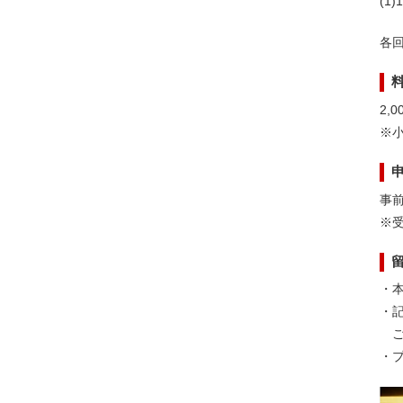
(1
各回
2,
※
事
※
・
・
ご
・