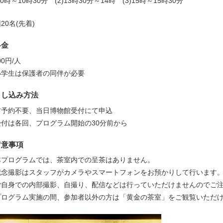
)10時～10時30分 (2)13時30分～14時 (3)15時～15時30分
20名(先着)
料金
000円/人
小学生は保護者の同伴が必要
申し込み方法
前予約不要、当日博物館受付にて申込
受付は各回、プログラム開始の30分前から
留意事項
本プログラムでは、茶室内での呈茶はありません。
記念撮影はスタッフがカメラやスマートフォンをお預かりして行います
自身での内部撮影、自撮り、配信などは行っていただけませんのでご注
プログラム実施の間、参加者以外の方は「黄金の茶室」をご観覧いただ