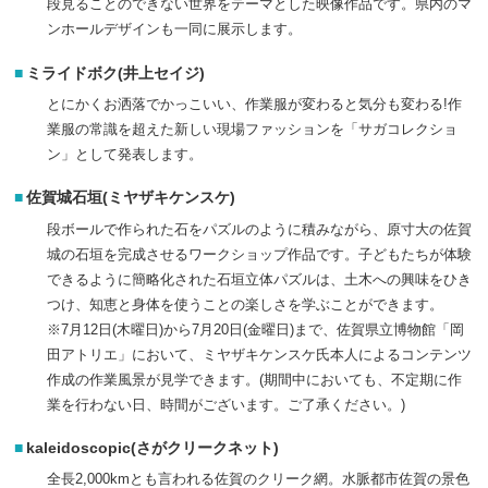
段見ることのできない世界をテーマとした映像作品です。県内のマ
ンホールデザインも一同に展示します。
ミライドボク(井上セイジ)
とにかくお洒落でかっこいい、作業服が変わると気分も変わる!作
業服の常識を超えた新しい現場ファッションを「サガコレクショ
ン」として発表します。
佐賀城石垣(ミヤザキケンスケ)
段ボールで作られた石をパズルのように積みながら、原寸大の佐賀
城の石垣を完成させるワークショップ作品です。子どもたちが体験
できるように簡略化された石垣立体パズルは、土木への興味をひき
つけ、知恵と身体を使うことの楽しさを学ぶことができます。
※7月12日(木曜日)から7月20日(金曜日)まで、佐賀県立博物館「岡
田アトリエ」において、ミヤザキケンスケ氏本人によるコンテンツ
作成の作業風景が見学できます。(期間中においても、不定期に作
業を行わない日、時間がございます。ご了承ください。)
kaleidoscopic(さがクリークネット)
全長2,000kmとも言われる佐賀のクリーク網。水脈都市佐賀の景色