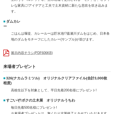
レな家具に!アイデアと工夫で土木資材に新たな息吹を吹き込みま
す。
ダムカレ
ごはんは堰堤、カレールーは貯水池!?嘉瀬川ダムをはじめ、日本各
地のダムをモチーフにしたカレー(サンプル)が並びます。
展示内容チラシ(PDF606KB)
来場者プレゼント
326(ナカムラミツル) オリジナルクリアファイル(合計3,000枚
程度)
高校生以下を対象として、平日先着200名様にプレゼント!
すごいぞ!ボクの土木展 オリジナルうちわ
毎日先着500名様にプレゼント!
※来場者プレゼントは、無くなり次第終了とさせていただきます。