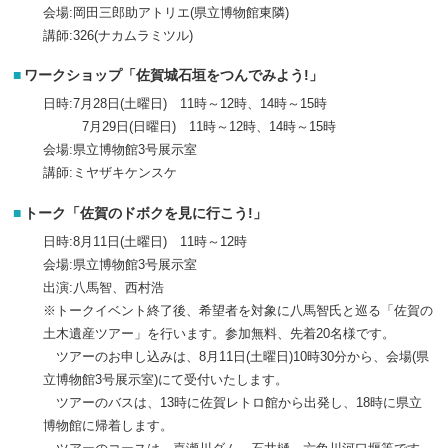
会場:岡田三郎助アトリエ(県立博物館東隣)
講師:326(ナカムラミツル)
ワークショップ「佐賀城石垣をつんでみよう!」
日時:7月28日(土曜日) 11時～12時、14時～15時
7月29日(日曜日) 11時～12時、14時～15時
会場:県立博物館3号展示室
講師:ミヤザキケンスケ
トーク「佐賀のドボクを見に行こう!」
日時:8月11日(土曜日) 11時～12時
会場:県立博物館3号展示室
出演:八馬智、西村浩
※トークイベント終了後、希望者を対象に八馬智氏と巡る「佐賀の
土木遺産ツアー」を行います。参加無料、先着20名様です。
ツアーのお申し込みは、8月11日(土曜日)10時30分から、会場(県
立博物館3号展示室)にて受付いたします。
ツアーのバスは、13時に佐賀レトロ館から出発し、18時に県立
博物館に帰着します。