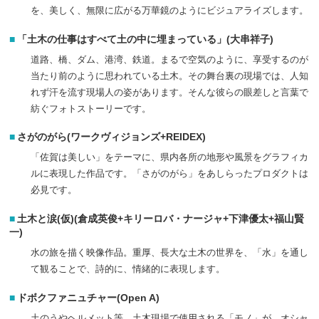
を、美しく、無限に広がる万華鏡のようにビジュアライズします。
「土木の仕事はすべて土の中に埋まっている」(大串祥子)
道路、橋、ダム、港湾、鉄道。まるで空気のように、享受するのが
当たり前のように思われている土木。その舞台裏の現場では、人知
れず汗を流す現場人の姿があります。そんな彼らの眼差しと言葉で
紡ぐフォトストーリーです。
さがのがら(ワークヴィジョンズ+REIDEX)
「佐賀は美しい」をテーマに、県内各所の地形や風景をグラフィカ
ルに表現した作品です。「さがのがら」をあしらったプロダクトは
必見です。
土木と涙(仮)(倉成英俊+キリーロバ・ナージャ+下津優太+福山賢
一)
水の旅を描く映像作品。重厚、長大な土木の世界を、「水」を通し
て観ることで、詩的に、情緒的に表現します。
ドボクファニュチャー(Open A)
土のうやヘルメット等、土木現場で使用される「モノ」が、オシャ