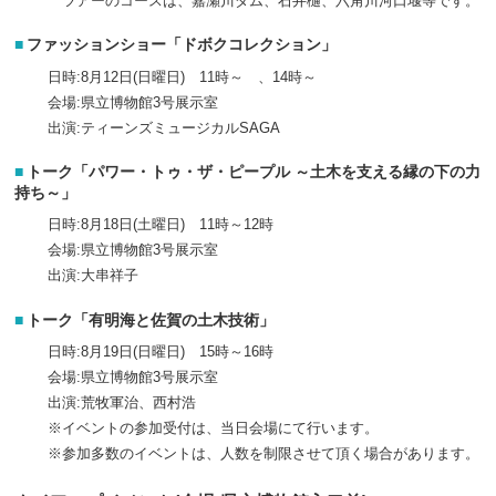
ツアーのコースは、嘉瀬川ダム、石井樋、六角川河口堰等です。
ファッションショー「ドボクコレクション」
日時:8月12日(日曜日) 11時～ 、14時～
会場:県立博物館3号展示室
出演:ティーンズミュージカルSAGA
トーク「パワー・トゥ・ザ・ピープル ～土木を支える縁の下の力
持ち～」
日時:8月18日(土曜日) 11時～12時
会場:県立博物館3号展示室
出演:大串祥子
トーク「有明海と佐賀の土木技術」
日時:8月19日(日曜日) 15時～16時
会場:県立博物館3号展示室
出演:荒牧軍治、西村浩
※イベントの参加受付は、当日会場にて行います。
※参加多数のイベントは、人数を制限させて頂く場合があります。