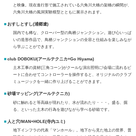
と映像。現在進行形で施工されている六角川大橋の架橋の瞬間が、
六角川大橋の風洞実験模型とともに展示されます。
おすしとすし(浦郷遼)
国内でも稀な、クローバー型の鳥栖ジャンクション。遊び心いっぱ
いの造形作品で、鳥栖ジャンクションの全容と仕組みを楽しみなが
ら学ぶことができます。
club DOBOKU(アールテクニカ+Go Hiyama)
土木工事の資材(三角コーン)がクールな演出照明に!会場に流れるビ
ートに合わせてコントローラーを操作すると、オリジナルのクラブ
ミュージックを一緒に作り上げることができます。
砂場マッピング(アールテクニカ)
砂に触れると等高線が現れたり、水が流れたり・・・。盛る、掘
る、といった土木の行為を遊びながら学べる砂箱です。
人と穴/MAN+HOLE(寺内ユミ)
地下インフラの代表「マンホール」。地下から見た地上の世界、普