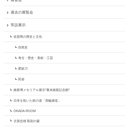
過去の展覧会
常設展示
佐賀県の歴史と文化
自然史
考古・歴史・美術・工芸
肥前刀
民俗
維新博メモリアル展示"幕末維新記念館"
日本を拓いた鉄の道「高輪築堤」
OKADA-ROOM
古賀忠雄 彫刻の森