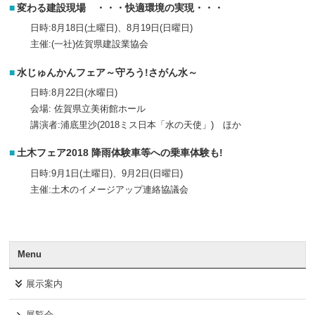
変わる建設現場 ・・・快適環境の実現・・・
日時:8月18日(土曜日)、8月19日(日曜日)
主催:(一社)佐賀県建設業協会
水じゅんかんフェア～守ろう!さがん水～
日時:8月22日(水曜日)
会場: 佐賀県立美術館ホール
講演者:浦底里沙(2018ミス日本「水の天使」) ほか
土木フェア2018 降雨体験車等への乗車体験も!
日時:9月1日(土曜日)、9月2日(日曜日)
主催:土木のイメージアップ連絡協議会
Menu
展示案内
展覧会