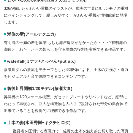
326が描いたかわいい重機のイラストが、現実の世界に!!ホンモノの重機
にペインティングして、親しみやすく、かわいい重機が博物館前に登場
します。
潮位の壁(アールテクニカ)
有明海の干満の差を体感!もしも海岸堤防がなかったら・・・?有明海の
潮位と、わたしたちの暮らしを守る堤防の役割を実感できる作品です。
waterfall(ミナデ+とっぺん+put up.)
嘉瀬川ダムの放流をモチーフとした3D映像による、土木の力強さ・迫力
をビジュアルと音で体験できるコンテンツです。
筑後川昇開橋1/20モデル(藤瀬大喜)
昇開橋の1/20スケール模型。ガセットプレートやリベットなど、細部に
わたって再現され、巨大な構造物も人の手で設計された部分の集合体で
出来ていることを視覚的に理解できる作品です。
土木の姿(水田秀樹+キクチヒロタ)
鑑賞者を圧倒する表現力で、佐賀の土木を魅力的に切り取った写真