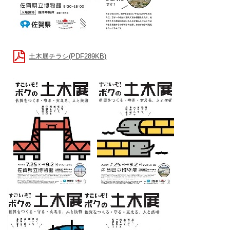
土木展チラシ(PDF289KB)