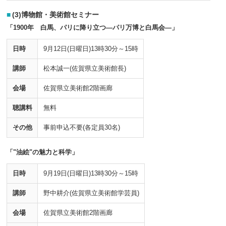
(3)博物館・美術館セミナー
「1900年 白馬、パリに降り立つ―パリ万博と白馬会―」
日時
9月12日(日曜日)13時30分～15時
講師
松本誠一(佐賀県立美術館長)
会場
佐賀県立美術館2階画廊
聴講料
無料
その他
事前申込不要(各定員30名)
「"油絵"の魅力と科学」
日時
9月19日(日曜日)13時30分～15時
講師
野中耕介(佐賀県立美術館学芸員)
会場
佐賀県立美術館2階画廊