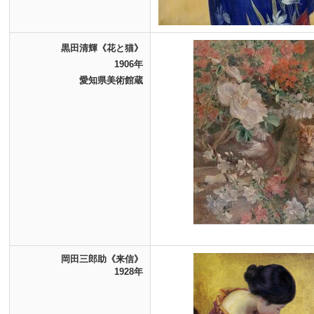
黒田清輝《花と猫》
1906年
愛知県美術館蔵
岡田三郎助《来信》
1928年