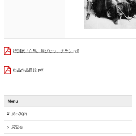
特別展「白馬、翔びたつ」チラシ.pdf
出品作品目録.pdf
Menu
展示案内
展覧会