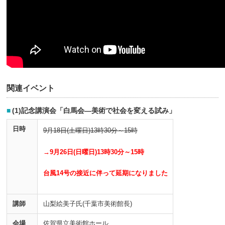
関連イベント
(1)記念講演会「白馬会―美術で社会を変える試み」
日時
9月
18
日(土曜日)
13
時
30
分～
15
時
→9月26日(日曜日)13時30分～15時
台風14号の接近に伴って延期になりました
講師
山梨絵美子氏(千葉市美術館長)
会場
佐賀県立美術館ホール