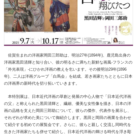
佐賀生まれの洋画家岡田三郎助は、明治27年(1894年)、鹿児島出身の
洋画家黒田清輝と知り合い、彼の明るさに満ちた新鮮な画風-フランスの
「外光表現」-にひかれ洋画の教えを乞います。その後明治29年(1896
年)、二人は洋画グループ「白馬会」を結成、若き画家たちとともに日本
の洋画界の新時代を切り拓いていきます。
本特別展は、日本近代洋画の草創と発展の中心人物で「日本近代洋画
の父」と称えられた黒田清輝と、繊細、優美な女性像を描き、日本の洋
画の品格を支えた岡田三郎助について、彼らの傑作、代表作を展示し、
それぞれが求めた美について御紹介します。黒田と岡田の画業を合わせ
て紹介する初めての展覧会です。さらに、彼らと親しく交流し同時代を
生きた洋画家たちも併せて紹介し、日本近代洋画の輝ける時代を浮き彫