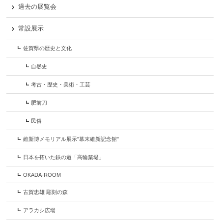
過去の展覧会
常設展示
佐賀県の歴史と文化
自然史
考古・歴史・美術・工芸
肥前刀
民俗
維新博メモリアル展示"幕末維新記念館"
日本を拓いた鉄の道「高輪築堤」
OKADA-ROOM
古賀忠雄 彫刻の森
アラカシ広場