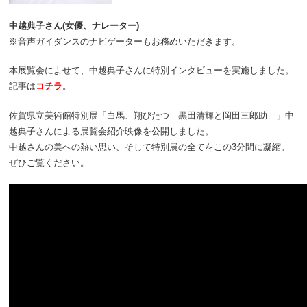
中越典子さん(女優、ナレーター)
※音声ガイダンスのナビゲーターもお務めいただきます。
本展覧会によせて、中越典子さんに特別インタビューを実施しました。
記事は
コチラ
。
佐賀県立美術館特別展「白馬、翔びたつ―黒田清輝と岡田三郎助―」中
越典子さんによる展覧会紹介映像を公開しました。
中越さんの美への熱い思い、そして特別展の全てをこの3分間に凝縮。
ぜひご覧ください。