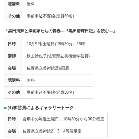
聴講料
無料
その他
事前申込不要(各定員30名)
「黒田清輝と洋画家たちの青春―『黒田清輝日記』を読む―」
日時
10月9日(土曜日)13時30分～15時
講師
秋山沙也子(佐賀県立美術館学芸員)
会場
佐賀県立美術館2階画廊
聴講料
無料
その他
事前申込不要(各定員30名)
(4)学芸員によるギャラリートーク
日時
会期中の毎週土曜日、10時30分から30分程度
会場
佐賀県立美術館2・3・4号展示室