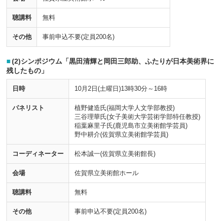
聴講料
無料
その他
事前申込不要(定員200名)
(2)シンポジウム「黒田清輝と岡田三郎助、ふたりが日本美術界に
残したもの」
日時
10月2日(土曜日)13時30分～16時
パネリスト
植野健造氏(福岡大学人文学部教授)
三谷理華氏(女子美術大学芸術学部特任教授)
稲葉麻里子氏(鹿児島市立美術館学芸員)
野中耕介(佐賀県立美術館学芸員)
コーディネーター
松本誠一(佐賀県立美術館長)
会場
佐賀県立美術館ホール
聴講料
無料
その他
事前申込不要(定員200名)