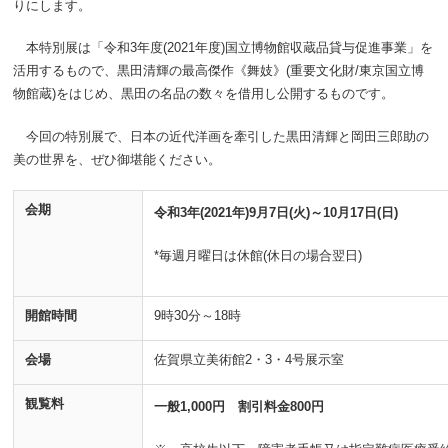
りにします。
本特別展は「令和3年度(2021年度)国立博物館収蔵品貸与促進事業」を
活用するもので、黒田清輝の最高傑作《舞妓》(重要文化財/東京国立博
物館蔵)をはじめ、黒田の名品の数々を借用し公開するものです。
今回の特別展で、日本の近代洋画を牽引した黒田清輝と岡田三郎助の
美の世界を、ぜひ御堪能ください。
会期
令和3年(2021年)9月7日(火)～10月17日(日)
*毎週月曜日は休館(休日の場合翌日)
開館時間
9時30分～18時
会場
佐賀県立美術館2・3・4号展示室
観覧料
一般1,000円
割引料金800円