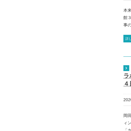
本
館
事の
詳
ラ
４
20
岡
ィ
「カ