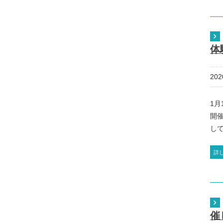
体
20
1月
開
して
詳
催