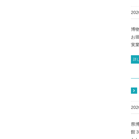
20
博
お
実業
詳
20
県
館