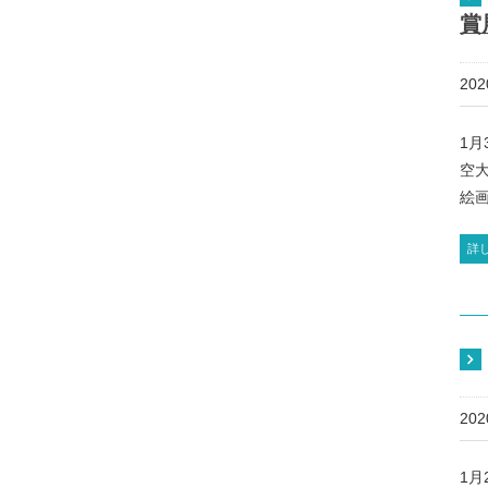
賞
20
1
空大
絵画
詳
20
1