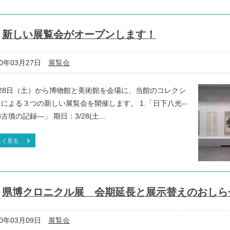
新しい展覧会がオープンします！
20年03月27日
展覧会
月28日（土）から博物館と美術館を会場に、当館のコレクシ
による３つの新しい展覧会を開催します。 1.「日下八光--
古墳の記録―」 期日：3/28(土...
しく見る
県博クロニクル展 会期延長と展示替えのおしら
20年03月09日
展覧会