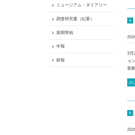
ミュージアム・ダイアリー
調査研究書（紀要）
新聞寄稿
20
年報
3
館報
ョン
装飾
詳
20