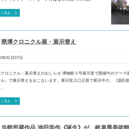
しく見る
県博クロニクル展・展示替え
20年02月07日
博クロニクル・展示替えのおしらせ 博物館３号展示室で開催中のテーマ
クル」で展示替えをおこないます。展示室入口正面で展示中の、《源氏
..
しく見る
当館所蔵作品 池田学作《誕生》が、岐阜県美術