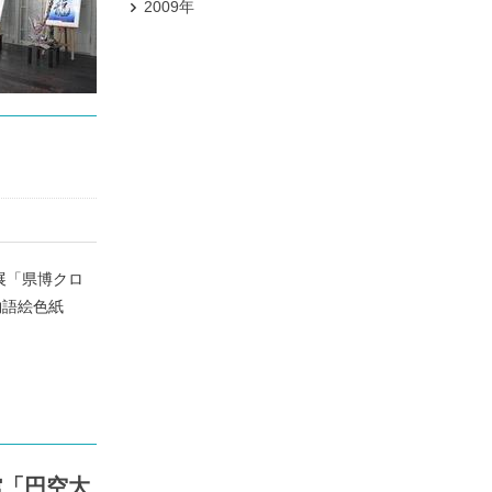
2009年
展「県博クロ
物語絵色紙
館「円空大