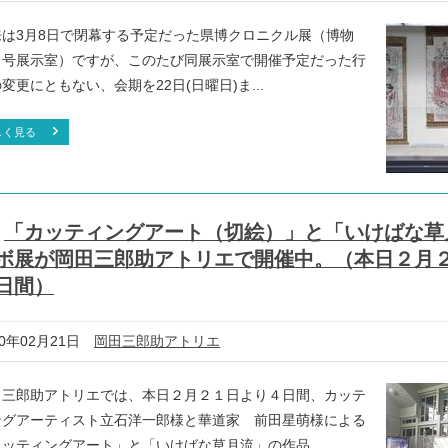
来は3月8日で閉幕する予定だった県博クロニクル展（博物
３号展示室）ですが、このたび同展示室で開催予定だった行
変更にともない、会期を22日(日曜日)ま...
しく見る
「カッティングアート（切絵）」と「いけばな草
ボ展が岡田三郎助アトリエで開催中。（本日２月
日間）
20年02月21日
岡田三郎助アトリエ
田三郎助アトリエでは、本日２月２１日より４日間、カッテ
ングアーティスト立石洋一郎様と華道家 前田星萌様による
ッティングアート」と「いけばな草月流」の作品...