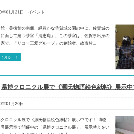
20年01月21日
イベント
物館・美術館の南側、緑豊かな佐賀城公園の中に、佐賀城の
堀に面して建つ茶室「清恵庵」。この茶室は、佐賀県出身の
家で、「リコー三愛グループ」の創始者、故市村...
しく見る
県博クロニクル展で《源氏物語絵色紙帖》展示中
20年01月20日
博クロニクル展で《源氏物語絵色紙帖》展示中です！ 博物
３号展示室で開催中の「県博クロニクル展」、展示替えをい