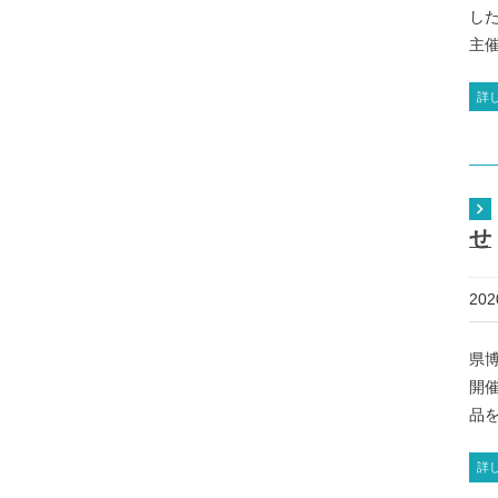
し
主催
詳
せ
20
県
開
品を
詳