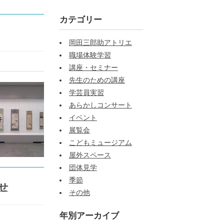
カテゴリー
岡田三郎助アトリエ
職場体験学習
講座・セミナー
先生のための講座
学芸員実習
あらかしコンサート
イベント
展覧会
こどもミュージアム
屋外スペース
団体見学
季節
せ
その他
年別アーカイブ